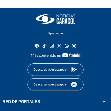
Síguenos en:
facebook
tiktok
instagram
twitter
whatsapp
google
youtube-
Más contenido en
footer
Descarga nuestra app en
Descarga nuestra app en
RED DE PORTALES