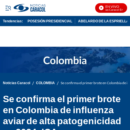
EN VIVO
Noticias Caracol En Vivo
Tendencias:
POSESIÓN PRESIDENCIAL
ABELARDO DE LA ESPRIELLA
PUBLICIDAD
/
/
Noticias Caracol
COLOMBIA
Se confirma el primer brote en Colombia de in
Se confirma el primer brote
en Colombia de influenza
aviar de alta patogenicidad