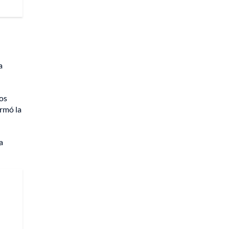
a
los
ormó la
a