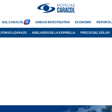
GOL CARACOL
UNIDAD INVESTIGATIVA
ECONOMÍA
REPORTA
LFONSO LIZARAZO
ABELARDO DE LA ESPRIELLA
PRECIO DEL DÓLAR
PUBLICIDAD