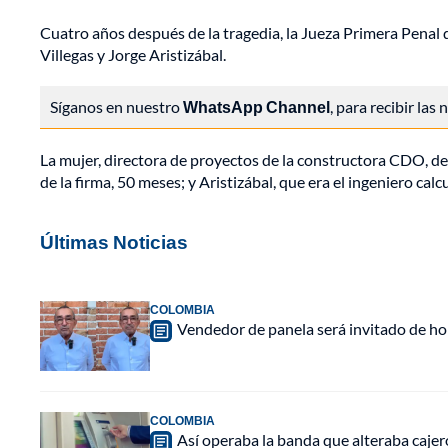
Cuatro años después de la tragedia, la Jueza Primera Penal 
Villegas y Jorge Aristizábal.
Síganos en nuestro
WhatsApp Channel
, para recibir las
La mujer, directora de proyectos de la constructora CDO, de
de la firma, 50 meses; y Aristizábal, que era el ingeniero cal
Últimas Noticias
COLOMBIA
Vendedor de panela será invitado de hon
COLOMBIA
Así operaba la banda que alteraba caje