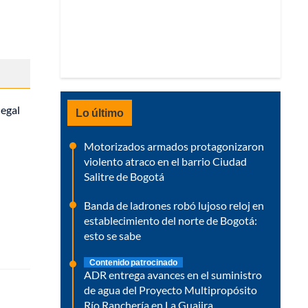
legal
Lo último
Motorizados armados protagonizaron
violento atraco en el barrio Ciudad
Salitre de Bogotá
Banda de ladrones robó lujoso reloj en
establecimiento del norte de Bogotá:
esto se sabe
Contenido patrocinado
ADR entrega avances en el suministro
de agua del Proyecto Multipropósito
Río Ranchería en La Guajira