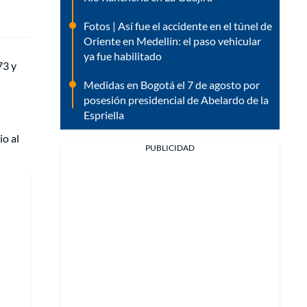
Fotos | Así fue el accidente en el túnel de
Oriente en Medellín: el paso vehicular
ya fue habilitado
73 y
Medidas en Bogotá el 7 de agosto por
posesión presidencial de Abelardo de la
Espriella
io al
PUBLICIDAD