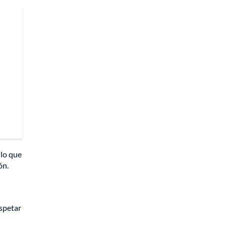
 lo que
ón.
espetar