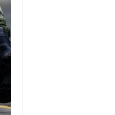
Facebook
X
Whatsapp
Copiar enlace
Telegram
LinkedIn