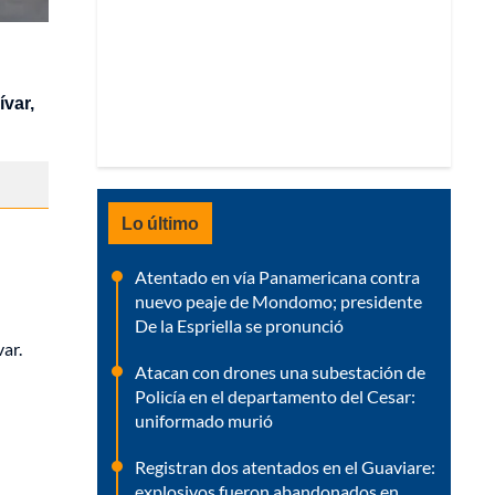
ívar,
Lo último
Atentado en vía Panamericana contra
nuevo peaje de Mondomo; presidente
De la Espriella se pronunció
ar.
Atacan con drones una subestación de
Policía en el departamento del Cesar:
uniformado murió
Registran dos atentados en el Guaviare:
explosivos fueron abandonados en