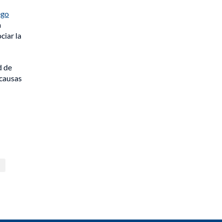
ego
a
ciar la
d de
 causas