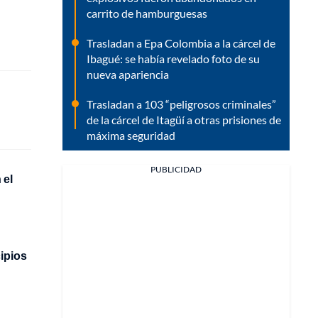
carrito de hamburguesas
Trasladan a Epa Colombia a la cárcel de
Ibagué: se había revelado foto de su
nueva apariencia
Trasladan a 103 “peligrosos criminales”
de la cárcel de Itagüí a otras prisiones de
máxima seguridad
PUBLICIDAD
 el
ipios