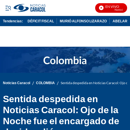
EN VIVO
Noticias Car
Tendencias:
DÉFICIT FISCAL
MURIÓ ALFONSO LIZARAZO
ABELARDO
PUBLICIDAD
/
/
Noticias Caracol
COLOMBIA
Sentida despedida en Noticias Caracol: Ojo de 
Sentida despedida en
Noticias Caracol: Ojo de la
Noche fue el encargado de