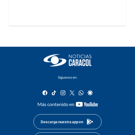
Síguenos en:
facebook
tiktok
instagram
twitter
whatsapp
google
youtube-
Más contenido en
footer
Descarga nuestra app en