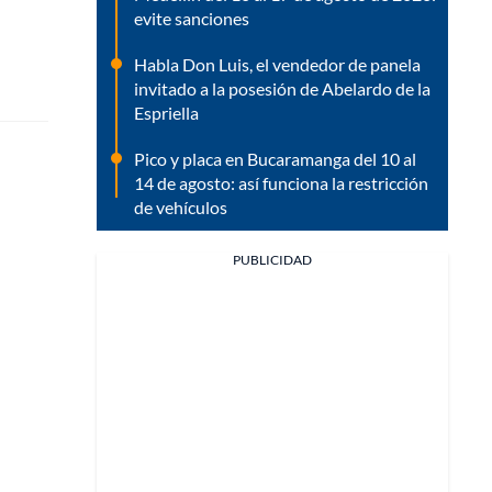
evite sanciones
Habla Don Luis, el vendedor de panela
invitado a la posesión de Abelardo de la
Espriella
Pico y placa en Bucaramanga del 10 al
14 de agosto: así funciona la restricción
de vehículos
PUBLICIDAD