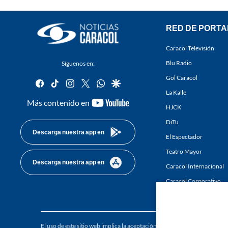
RED DE PORTA
Caracol Televisión
Blu Radio
Síguenos en:
Gol Caracol
facebook
tiktok
instagram
twitter
whatsapp
google
La Kalle
youtube-
Más contenido en
HJCK
footer
DiTu
Descarga nuestra app en
El Espectador
Teatro Mayor
Descarga nuestra app en
Caracol Internacional
Caracol Corporativo
Caracol Next
El uso de este sitio web implica la aceptación de los
Términos y condici