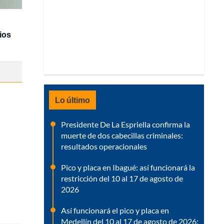
ios
Lo último
Presidente De La Espriella confirma la
muerte de dos cabecillas criminales:
resultados operacionales
Pico y placa en Ibagué: así funcionará la
restricción del 10 al 17 de agosto de
2026
Así funcionará el pico y placa en
Medellín del 10 al 17 de agosto de 2026: