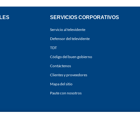
LES
SERVICIOS CORPORATIVOS
Servicio al televidente
Defensor del televidente
TDT
Código del buen gobierno
Contáctenos
Clientes y proveedores
Mapa del sitio
Paute con nosotros
ones
y
Políticas de Tratamiento de la Información
de
CARACOL TELEVISIÓN S.A.
Todo