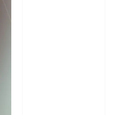
X
Whatsapp
Copiar enlace
Telegram
LinkedIn