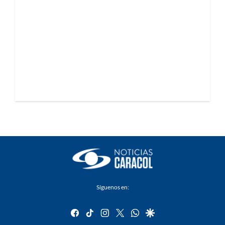
Síguenos en:
facebook
tiktok
instagram
twitter
whatsapp
google