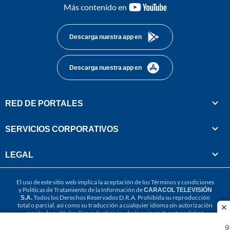
youtube-
Más contenido en
footer
Descarga nuestra app en
Descarga nuestra app en
RED DE PORTALES
SERVICIOS CORPORATIVOS
LEGAL
El uso de este sitio web implica la aceptación de los
Términos y condiciones
y
Políticas de Tratamiento de la Información
de
CARACOL TELEVISIÓN
S.A.
Todos los Derechos Reservados D.R.A. Prohibida su reproducción
total o parcial, así como su traducción a cualquier idioma sin autorización
cl
escrita de su titular. Reproduction in whole or in part, or translation
without written permission is prohibited. All rights reserved 2025.