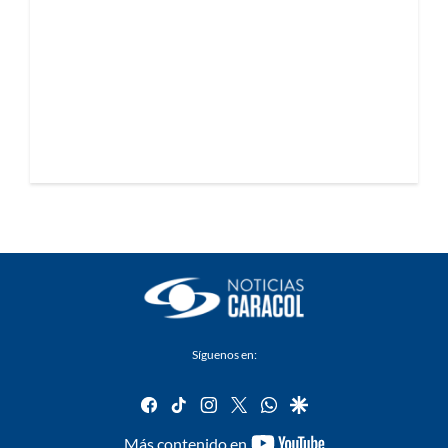
Síguenos en:
facebook
tiktok
instagram
twitter
whatsapp
google
youtube-
Más contenido en