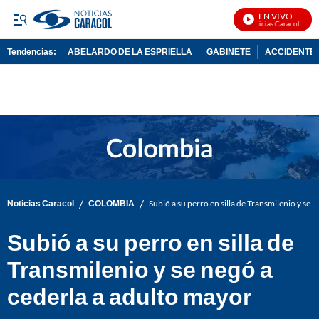
EN VIVO
Noticias Caracol En Vi
Tendencias:
ABELARDO DE LA ESPRIELLA
GABINETE
ACCIDENTE 
PUBLICIDAD
/
/
Noticias Caracol
COLOMBIA
Subió a su perro en silla de Transmilenio y se 
Subió a su perro en silla de
Transmilenio y se negó a
cederla a adulto mayor