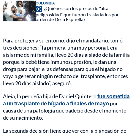
COLOMBIA
¿Quiénes son los presos de "alta
peligrosidad" que fueron trasladados por
orden de De la Espriella?
Para proteger a su entorno, dijo el mandatario, tomó
tres decisiones: “la primera, una muy personal, era
aislarme de mi familia, llevo 20 días aislado de la familia
porque la bebé tiene inmunosupresión, le dan una
droga para bajarle las defensas para que el hígado no
vaya a generar ningún rechazo del trasplante, entonces
llevo 20 días aislado”, aseguró.
Aleía, la pequeña hija de Daniel Quintero
fue sometida
a un trasplante de hígado a finales de mayo
por
causa de una patología que padeció desde el momento
de su nacimiento.
La segunda decisión tiene que ver con la planeación de