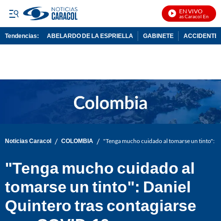
EN VIVO
Noticias Caracol En Vivo
Tendencias:
ABELARDO DE LA ESPRIELLA
GABINETE
ACCIDENTE 
PUBLICIDAD
/
/
Noticias Caracol
COLOMBIA
"Tenga mucho cuidado al tomarse un tinto": 
"Tenga mucho cuidado al
tomarse un tinto": Daniel
Quintero tras contagiarse