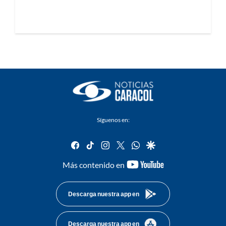
Síguenos en:
facebook
tiktok
instagram
twitter
whatsapp
google
youtube-
Más contenido en
footer
Descarga nuestra app en
Descarga nuestra app en