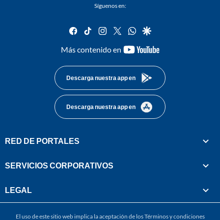
Síguenos en:
facebook
tiktok
instagram
twitter
whatsapp
google
youtube-
Más contenido en
footer
Descarga nuestra app en
Descarga nuestra app en
RED DE PORTALES
SERVICIOS CORPORATIVOS
LEGAL
El uso de este sitio web implica la aceptación de los
Términos y condiciones