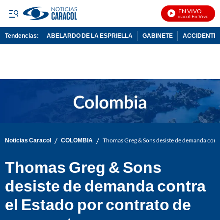
EN VIVO
Noticias Caracol En Vivo
Tendencias:
ABELARDO DE LA ESPRIELLA
GABINETE
ACCIDENTE 
PUBLICIDAD
/
/
Noticias Caracol
COLOMBIA
Thomas Greg & Sons desiste de demanda contr
Thomas Greg & Sons
desiste de demanda contra
el Estado por contrato de