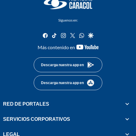
Síguenos en:
facebook
tiktok
instagram
twitter
whatsapp
google
youtube-
Más contenido en
footer
Descarga nuestra app en
Descarga nuestra app en
RED DE PORTALES
SERVICIOS CORPORATIVOS
LEGAL