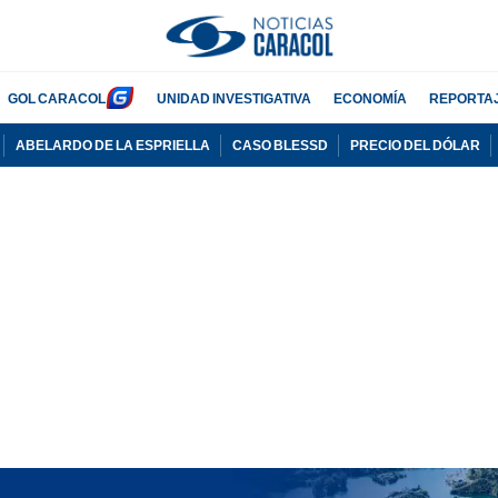
GOL CARACOL
UNIDAD INVESTIGATIVA
ECONOMÍA
REPORTA
ABELARDO DE LA ESPRIELLA
CASO BLESSD
PRECIO DEL DÓLAR
PUBLICIDAD