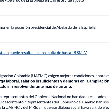
de Abelardo de la Espriella en Cali este 7 de agosto
or en la posesión presidencial de Abelardo de la Espriella
estado puede resultar en una multa de hasta 15 SMLV
Migración Colombia (UAEMC) exigen mejores condiciones laborales
a laboral, salarios insuficientes y demoras en la ampliación
tado sin resolver durante más de un año.
on representantes del Gobierno Nacional no han dado resultados
su descontento. "Representantes del Gobierno del Cambio han so
e la UAEMC y del MRE, sin que ese diálogo social haya surtido efe