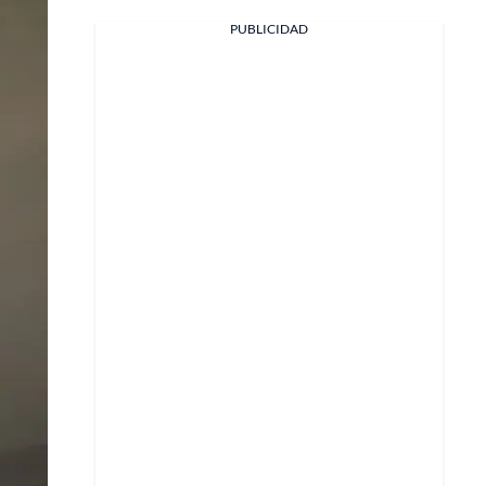
PUBLICIDAD
Facebook
X
Whatsapp
Copiar enlace
Telegram
LinkedIn