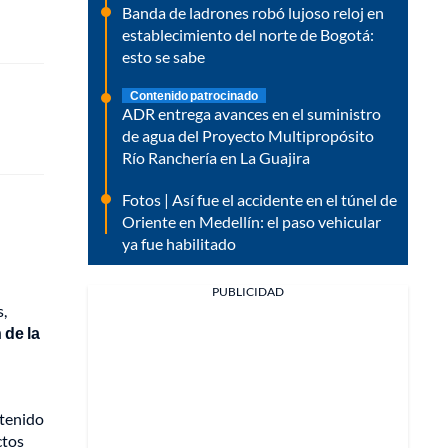
Banda de ladrones robó lujoso reloj en
establecimiento del norte de Bogotá:
esto se sabe
Contenido patrocinado
ADR entrega avances en el suministro
de agua del Proyecto Multipropósito
Río Ranchería en La Guajira
Fotos | Así fue el accidente en el túnel de
Oriente en Medellín: el paso vehicular
ya fue habilitado
PUBLICIDAD
,
 de la
stenido
ctos