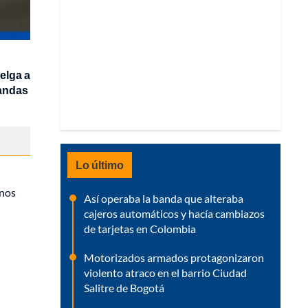
elga a
mandas
Lo último
anos
Así operaba la banda que alteraba
cajeros automáticos y hacía cambiazos
de tarjetas en Colombia
Motorizados armados protagonizaron
violento atraco en el barrio Ciudad
Salitre de Bogotá