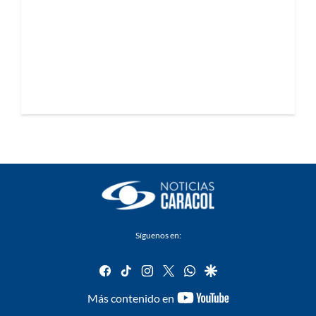
Síguenos en:
facebook
tiktok
instagram
twitter
whatsapp
google
youtube-
Más contenido en
footer