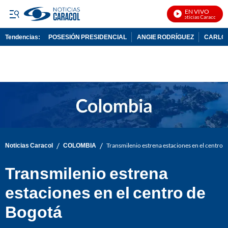
EN VIVO
Noticias Caracol En V
Tendencias:
POSESIÓN PRESIDENCIAL
ANGIE RODRÍGUEZ
CARLOS
PUBLICIDAD
/
/
Noticias Caracol
COLOMBIA
Transmilenio estrena estaciones en el centro 
Transmilenio estrena
estaciones en el centro de
Bogotá