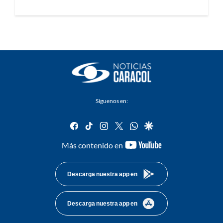
Síguenos en:
facebook
tiktok
instagram
twitter
whatsapp
google
youtube-
Más contenido en
footer
Descarga nuestra app en
Descarga nuestra app en