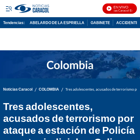
EN VIVO
Noticias Caracol En Vivo
Tendencias:
ABELARDO DE LA ESPRIELLA
GABINETE
ACCIDENTE 
PUBLICIDAD
/
/
Noticias Caracol
COLOMBIA
Tres adolescentes, acusados de terrorismo por a
Tres adolescentes,
acusados de terrorismo por
ataque a estación de Policía