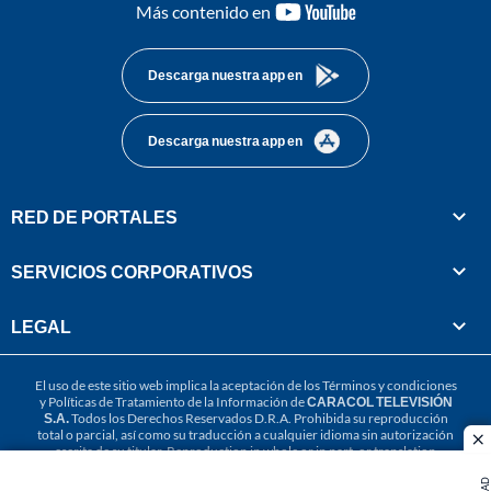
youtube-
Más contenido en
footer
Descarga nuestra app en
Descarga nuestra app en
RED DE PORTALES
SERVICIOS CORPORATIVOS
LEGAL
El uso de este sitio web implica la aceptación de los
Términos y condiciones
y
Políticas de Tratamiento de la Información
de
CARACOL TELEVISIÓN
S.A.
Todos los Derechos Reservados D.R.A. Prohibida su reproducción
total o parcial, así como su traducción a cualquier idioma sin autorización
cl
escrita de su titular. Reproduction in whole or in part, or translation
without written permission is prohibited. All rights reserved 2025.