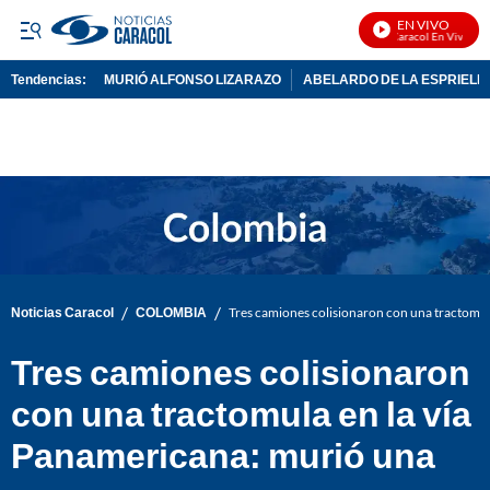
EN VIVO
Noticias Caracol En Vivo
Tendencias:
MURIÓ ALFONSO LIZARAZO
ABELARDO DE LA ESPRIELL
PUBLICIDAD
/
/
Noticias Caracol
COLOMBIA
Tres camiones colisionaron con una tractomul
Tres camiones colisionaron
con una tractomula en la vía
Panamericana: murió una