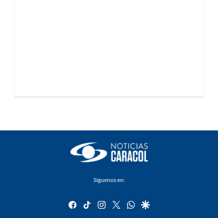
Síguenos en:
facebook
tiktok
instagram
twitter
whatsapp
google