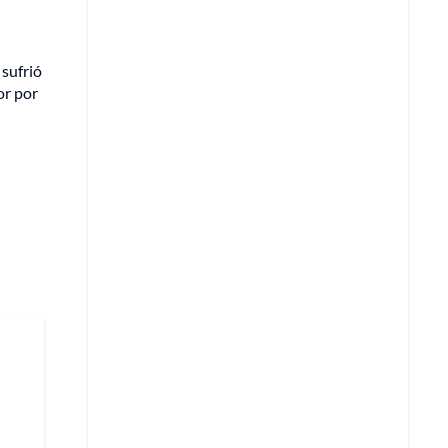
 sufrió
or por