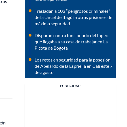
tros
Trasladan a 103 “peligrosos criminales”
de la cárcel de Itagüí a otras prisiones de
máxima seguridad
Disparan contra funcionario del Inpec
que llegaba a su casa de trabajar en La
Picota de Bogotá
Los retos en seguridad para la posesión
de Abelardo de la Espriella en Cali este 7
de agosto
PUBLICIDAD
zón