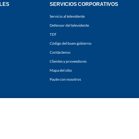
LES
SERVICIOS CORPORATIVOS
Servicio al televidente
Defensor del televidente
TDT
Código del buen gobierno
Contáctenos
Clientes y proveedores
Mapa del sitio
Paute con nosotros
ones
y
Políticas de Tratamiento de la Información
de
CARACOL TELEVISIÓN S.A.
Todo
sí como su traducción a cualquier idioma sin autorización escrita de su titular. Repro
. All rights reserved 2025.