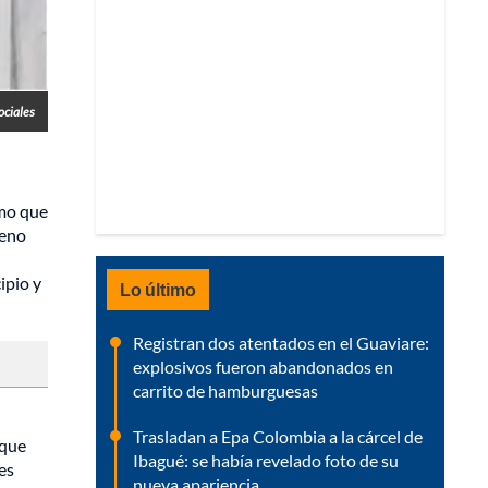
ociales
smo que
leno
l
ipio y
Lo último
Registran dos atentados en el Guaviare:
explosivos fueron abandonados en
carrito de hamburguesas
Trasladan a Epa Colombia a la cárcel de
 que
Ibagué: se había revelado foto de su
es
nueva apariencia