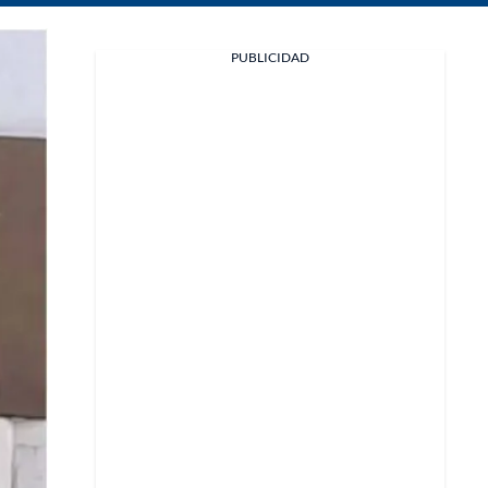
Facebook
PUBLICIDAD
X
Whatsapp
Copiar enlace
Telegram
LinkedIn