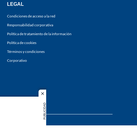
LEGAL
Condiciones de acceso a la red
Responsabilidad corporativa
Política de tratamiento de la información
Política de cookies
Términos y condiciones
Corporativo
close
PUBLICIDAD
s los
duction in
MIEMBRO DE: