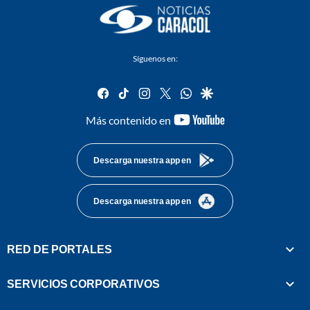
Síguenos en:
facebook
tiktok
instagram
twitter
whatsapp
google
youtube-
Más contenido en
footer
Descarga nuestra app en
Descarga nuestra app en
RED DE PORTALES
SERVICIOS CORPORATIVOS