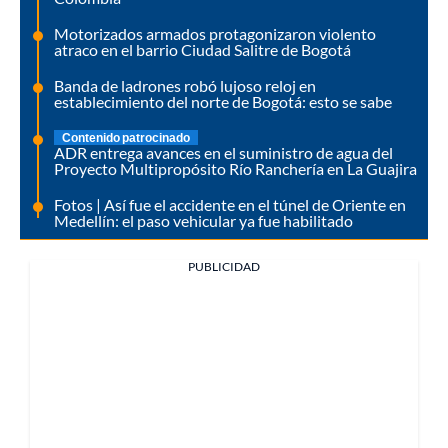
Motorizados armados protagonizaron violento
atraco en el barrio Ciudad Salitre de Bogotá
Banda de ladrones robó lujoso reloj en
establecimiento del norte de Bogotá: esto se sabe
Contenido patrocinado
ADR entrega avances en el suministro de agua del
Proyecto Multipropósito Río Ranchería en La Guajira
Fotos | Así fue el accidente en el túnel de Oriente en
Medellín: el paso vehicular ya fue habilitado
PUBLICIDAD