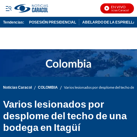
EN VIVO
Noticias Caracol En Viv
Tendencias:
POSESIÓN PRESIDENCIAL
ABELARDO DE LA ESPRIELLA
PUBLICIDAD
/
/
Noticias Caracol
COLOMBIA
Varios lesionados por desplome del techo de 
Varios lesionados por
desplome del techo de una
bodega en Itagüí