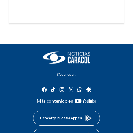
Síguenos en:
facebook
tiktok
instagram
twitter
whatsapp
google
youtube-
Más contenido en
footer
Descarga nuestra app en