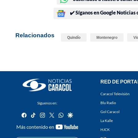
✔️ Síganos en Google Noticias
Relacionados
Quindío
Montenegro
Vi
RED DE PORTA
Caracol Televisión
Blu Radio
Síguenos en:
Gol Caracol
facebook
tiktok
instagram
twitter
whatsapp
google
La Kalle
youtube-
Más contenido en
HJCK
footer