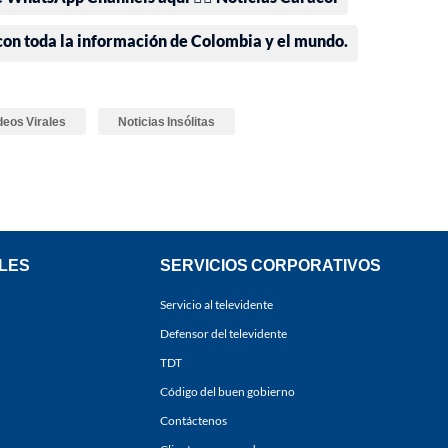
 con toda la información de Colombia y el mundo.
deos Virales
Noticias Insólitas
LES
SERVICIOS CORPORATIVOS
Servicio al televidente
Defensor del televidente
TDT
Código del buen gobierno
Contáctenos