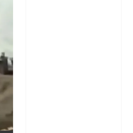
X
Whatsapp
Copiar enlace
Telegram
LinkedIn