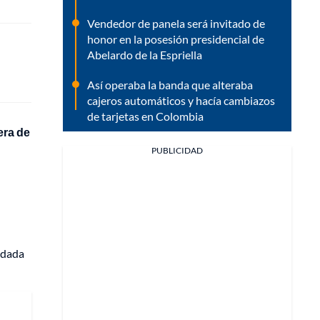
Vendedor de panela será invitado de
honor en la posesión presidencial de
Abelardo de la Espriella
Así operaba la banda que alteraba
cajeros automáticos y hacía cambiazos
de tarjetas en Colombia
era de
PUBLICIDAD
adada