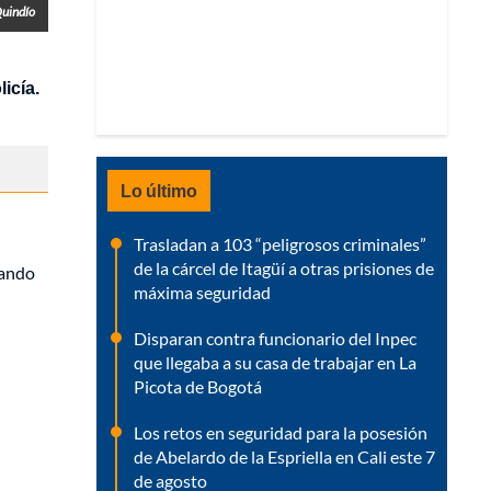
Quindío
icía.
Lo último
Trasladan a 103 “peligrosos criminales”
de la cárcel de Itagüí a otras prisiones de
uando
máxima seguridad
Disparan contra funcionario del Inpec
que llegaba a su casa de trabajar en La
Picota de Bogotá
Los retos en seguridad para la posesión
de Abelardo de la Espriella en Cali este 7
de agosto