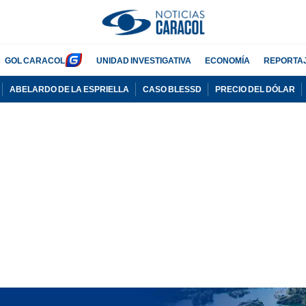
GOL CARACOL
UNIDAD INVESTIGATIVA
ECONOMÍA
REPORTA
ABELARDO DE LA ESPRIELLA
CASO BLESSD
PRECIO DEL DÓLAR
PUBLICIDAD