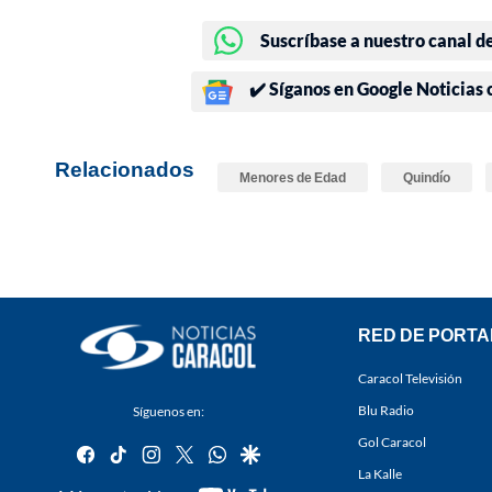
Suscríbase a nuestro canal d
✔️ Síganos en Google Noticias
Relacionados
Menores de Edad
Quindío
RED DE PORTA
Caracol Televisión
Blu Radio
Síguenos en:
Gol Caracol
facebook
tiktok
instagram
twitter
whatsapp
google
La Kalle