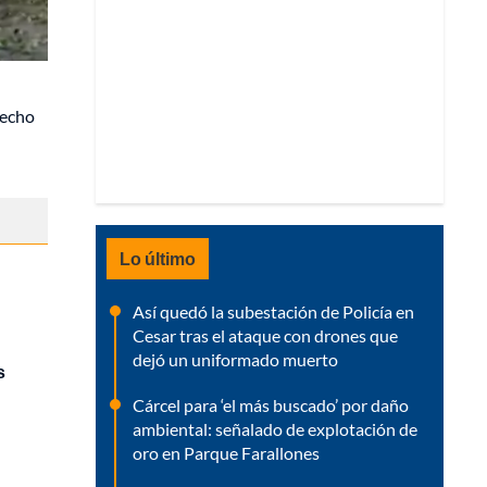
hecho
Lo último
Así quedó la subestación de Policía en
Cesar tras el ataque con drones que
dejó un uniformado muerto
s
Cárcel para ‘el más buscado’ por daño
ambiental: señalado de explotación de
oro en Parque Farallones