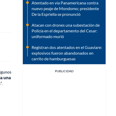
Atentado en vía Panamericana contra
nuevo peaje de Mondomo; presidente
De la Espriella se pronunció
Atacan con drones una subestación de
Policía en el departamento del Cesar:
uniformado murió
Registran dos atentados en el Guaviare:
explosivos fueron abandonados en
carrito de hamburguesas
PUBLICIDAD
algunos
la una
s
”.