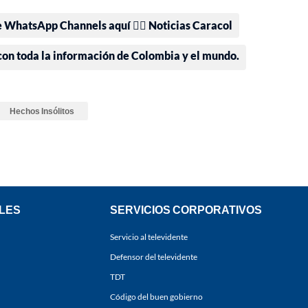
e WhatsApp Channels aquí 👉🏻 Noticias Caracol
 con toda la información de Colombia y el mundo.
Hechos Insólitos
LES
SERVICIOS CORPORATIVOS
Servicio al televidente
Defensor del televidente
TDT
Código del buen gobierno