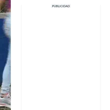
Facebook
PUBLICIDAD
X
Whatsapp
Copiar enlace
Telegram
LinkedIn