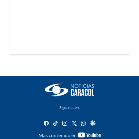
Síguenos en:
facebook
tiktok
instagram
twitter
whatsapp
google
youtube-
Más contenido en