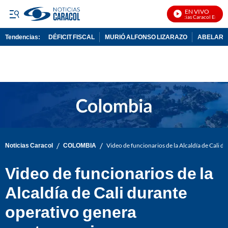
EN VIVO
Noticias Caracol En Vivo
Tendencias:
DÉFICIT FISCAL
MURIÓ ALFONSO LIZARAZO
ABELARDO
PUBLICIDAD
/
/
Noticias Caracol
COLOMBIA
Video de funcionarios de la Alcaldía de Cali d
Video de funcionarios de la
Alcaldía de Cali durante
operativo genera