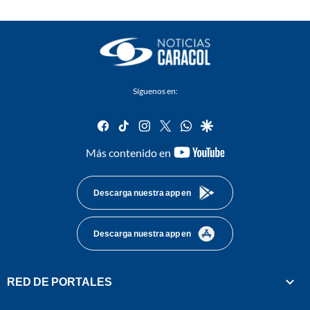
Síguenos en:
facebook
tiktok
instagram
twitter
whatsapp
google
youtube-
Más contenido en
footer
Descarga nuestra app en
Descarga nuestra app en
RED DE PORTALES