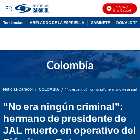
EN VIVO
Noticias Caracol En Viv
Tendencias:
ABELARDO DE LA ESPRIELLA
GABINETE
DONALD TR
PUBLICIDAD
/
/
Noticias Caracol
COLOMBIA
“No era ningún criminal”: hermano de preside
“No era ningún criminal”:
hermano de presidente de
JAL muerto en operativo del