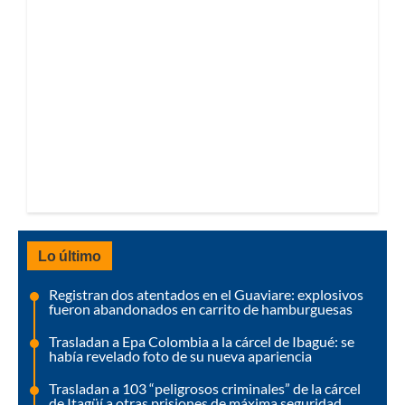
Lo último
Registran dos atentados en el Guaviare: explosivos
fueron abandonados en carrito de hamburguesas
Trasladan a Epa Colombia a la cárcel de Ibagué: se
había revelado foto de su nueva apariencia
Trasladan a 103 “peligrosos criminales” de la cárcel
de Itagüí a otras prisiones de máxima seguridad