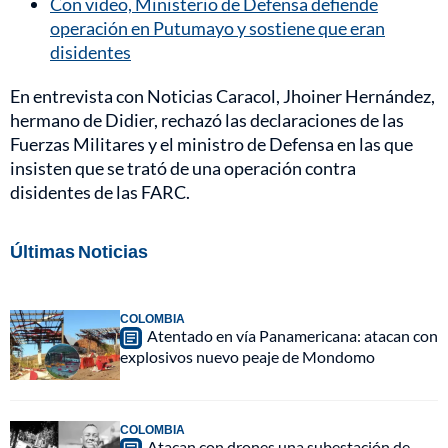
Con video, Ministerio de Defensa defiende
operación en Putumayo y sostiene que eran
disidentes
En entrevista con Noticias Caracol, Jhoiner Hernández,
hermano de Didier, rechazó las declaraciones de las
Fuerzas Militares y el ministro de Defensa en las que
insisten que se trató de una operación contra
disidentes de las FARC.
Últimas Noticias
COLOMBIA
Atentado en vía Panamericana: atacan con
explosivos nuevo peaje de Mondomo
COLOMBIA
Atacan con drones una subestación de