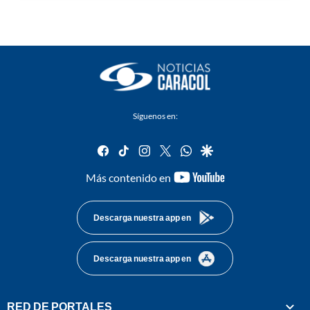
Síguenos en:
facebook
tiktok
instagram
twitter
whatsapp
google
youtube-
Más contenido en
footer
Descarga nuestra app en
Descarga nuestra app en
RED DE PORTALES