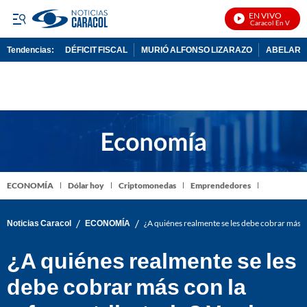
EN VIVO
Noticias Caracol En Vivo
Tendencias:
DÉFICIT FISCAL
MURIÓ ALFONSO LIZARAZO
ABELARDO
PUBLICIDAD
ECONOMÍA
Dólar hoy
Criptomonedas
Emprendedores
/
/
Noticias Caracol
ECONOMÍA
¿A quiénes realmente se les debe cobrar más co
¿A quiénes realmente se les
debe cobrar más con la