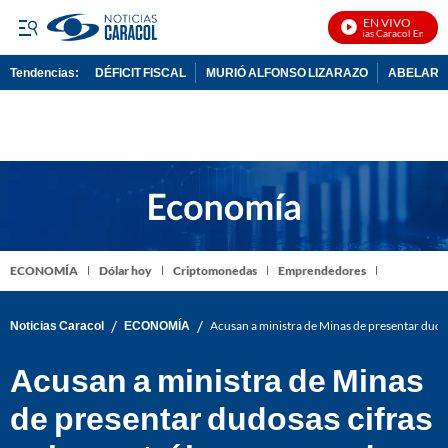
EN VIVO
Noticias Caracol En Vivo
Tendencias:
DÉFICIT FISCAL
MURIÓ ALFONSO LIZARAZO
ABELARDO
PUBLICIDAD
ECONOMÍA
Dólar hoy
Criptomonedas
Emprendedores
/
/
Noticias Caracol
ECONOMÍA
Acusan a ministra de Minas de presentar dudos
Acusan a ministra de Minas
de presentar dudosas cifras