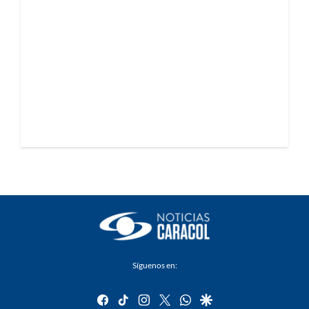
Síguenos en:
facebook
tiktok
instagram
twitter
whatsapp
google