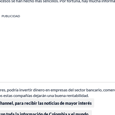
rocesos se han hecho más sencillos. Por fortuna, hay mucha inform
PUBLICIDAD
s, podría invertir dinero en empresas del sector bancario, comerc
ños estas compañías dejarán una buena rentabilidad.
annel, para recibir las noticias de mayor interés
 con toda la información de Colombia y el mundo.