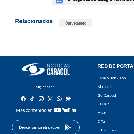
Relacionados
Útil y Rápido
RED DE PORTA
Caracol Televisión
Blu Radio
Síguenos en:
Gol Caracol
facebook
tiktok
instagram
twitter
whatsapp
google
La Kalle
youtube-
Más contenido en
HJCK
footer
DiTu
Descarga nuestra app en
El Espectador