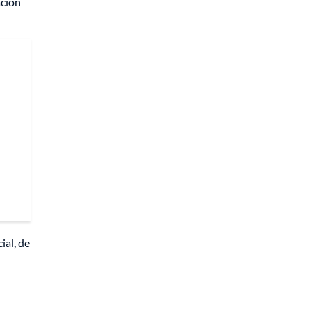
ación
ial, de