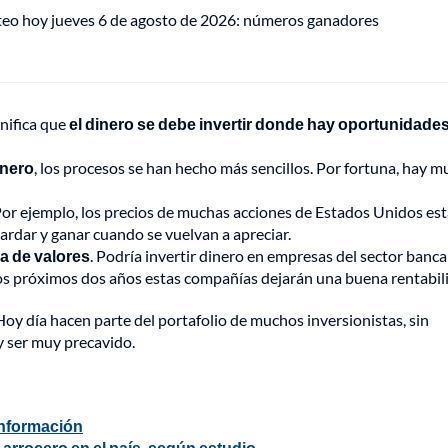
teo hoy jueves 6 de agosto de 2026: números ganadores
gnifica que
el dinero se debe invertir donde hay oportunidades
inero
, los procesos se han hecho más sencillos. Por fortuna, hay 
 Por ejemplo, los precios de muchas acciones de Estados Unidos es
rdar y ganar cuando se vuelvan a apreciar.
a de valores
. Podría invertir dinero en empresas del sector banca
 los próximos dos años estas compañías dejarán una buena rentabil
 Hoy día hacen parte del portafolio de muchos inversionistas, sin
 ser muy precavido.
información
 arrocero en el país, según estudio