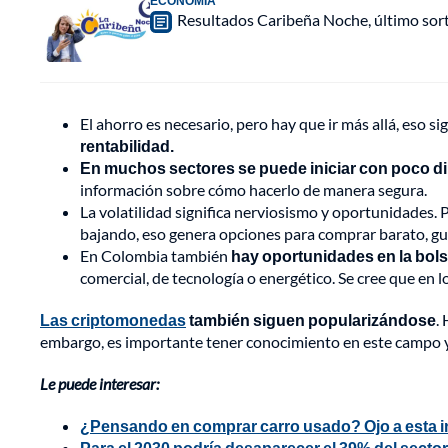
ECONOMÍA
Resultados Caribeña Noche, último sor
El ahorro es necesario, pero hay que ir más allá, eso si
rentabilidad.
En muchos sectores se puede iniciar con poco d
información sobre cómo hacerlo de manera segura.
La volatilidad significa nerviosismo y oportunidades.
bajando, eso genera opciones para comprar barato, gua
En Colombia también
hay oportunidades en la bols
comercial, de tecnología o energético. Se cree que en
Las criptomonedas
también siguen popularizándose
.
embargo, es importante tener conocimiento en este campo y
Le puede interesar:
¿Pensando en comprar carro usado? Ojo a esta 
Para el 2030 podría desaparecer el 39% del sector