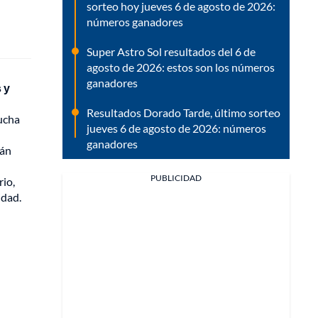
sorteo hoy jueves 6 de agosto de 2026:
números ganadores
Super Astro Sol resultados del 6 de
agosto de 2026: estos son los números
ganadores
 y
Resultados Dorado Tarde, último sorteo
mucha
jueves 6 de agosto de 2026: números
ganadores
tán
PUBLICIDAD
rio,
idad.