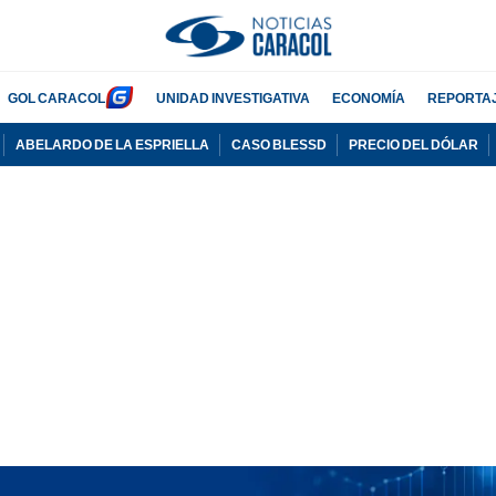
GOL CARACOL
UNIDAD INVESTIGATIVA
ECONOMÍA
REPORTA
ABELARDO DE LA ESPRIELLA
CASO BLESSD
PRECIO DEL DÓLAR
PUBLICIDAD