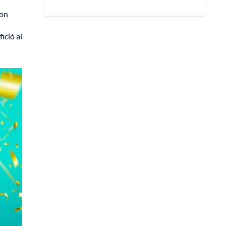
con
ició al