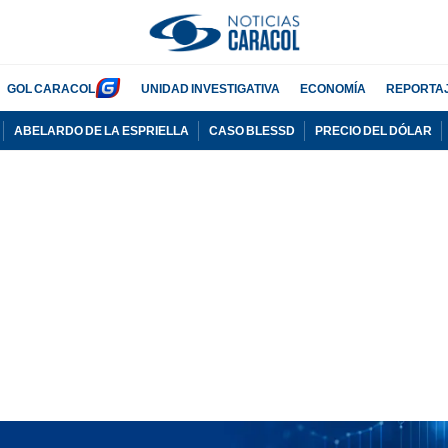
GOL CARACOL
UNIDAD INVESTIGATIVA
ECONOMÍA
REPORTA
ABELARDO DE LA ESPRIELLA
CASO BLESSD
PRECIO DEL DÓLAR
PUBLICIDAD