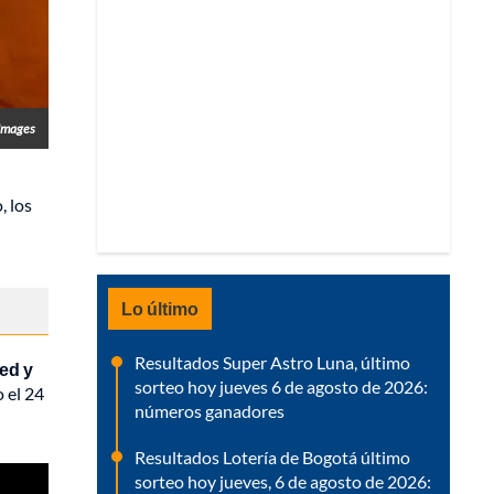
 Images
, los
Lo último
Resultados Super Astro Luna, último
ed y
sorteo hoy jueves 6 de agosto de 2026:
o el 24
números ganadores
Resultados Lotería de Bogotá último
sorteo hoy jueves, 6 de agosto de 2026: