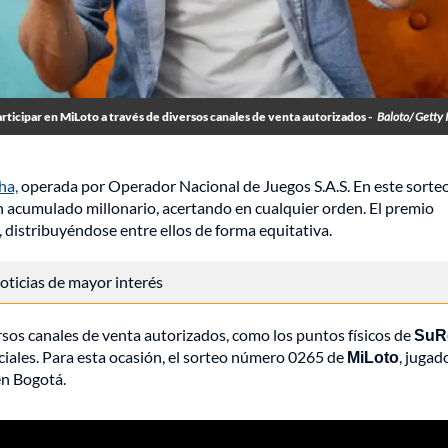
ticipar en MiLoto a través de diversos canales de venta autorizados -
Baloto/ Getty
ha,
operada por Operador Nacional de Juegos S.A.S. En este sorteo
n acumulado millonario, acertando en cualquier orden. El premio
 distribuyéndose entre ellos de forma equitativa.
 noticias de mayor interés
rsos canales de venta autorizados, como los puntos físicos de
SuR
iciales. Para esta ocasión, el sorteo número 0265 de
MiLoto
, jugad
en Bogotá.