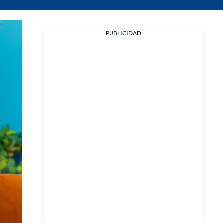
PUBLICIDAD
Facebook
X
Whatsapp
Copiar enlace
Telegram
LinkedIn