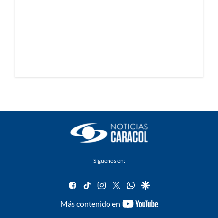
Síguenos en:
facebook
tiktok
instagram
twitter
whatsapp
google
youtube-
Más contenido en
footer