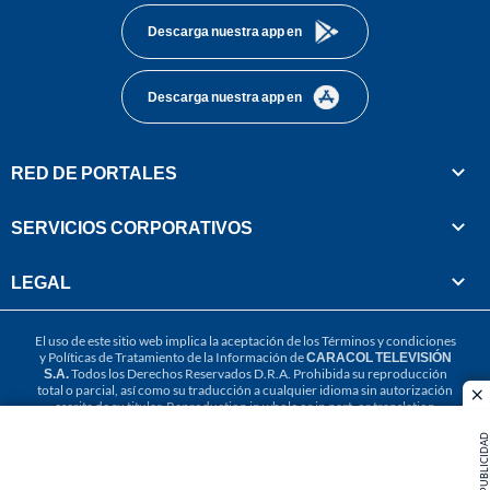
Descarga nuestra app en
Descarga nuestra app en
RED DE PORTALES
SERVICIOS CORPORATIVOS
LEGAL
El uso de este sitio web implica la aceptación de los
Términos y condiciones
y
Políticas de Tratamiento de la Información
de
CARACOL TELEVISIÓN
S.A.
Todos los Derechos Reservados D.R.A. Prohibida su reproducción
total o parcial, así como su traducción a cualquier idioma sin autorización
cl
escrita de su titular. Reproduction in whole or in part, or translation
without written permission is prohibited. All rights reserved 2025.
PUBLICIDAD
MIEMBRO DE: