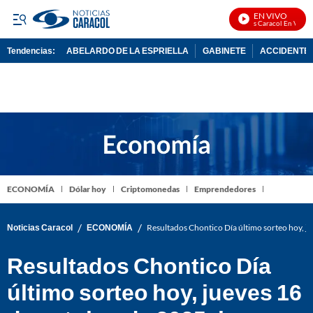
EN VIVO
Noticias Caracol En Vivo
Tendencias:
ABELARDO DE LA ESPRIELLA
GABINETE
ACCIDENTE 
PUBLICIDAD
ECONOMÍA
Dólar hoy
Criptomonedas
Emprendedores
/
/
Noticias Caracol
ECONOMÍA
Resultados Chontico Día último sorteo hoy, j
Resultados Chontico Día
último sorteo hoy, jueves 16