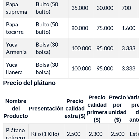
Papa
Bulto (50
35.000
30.000
700
suprema
bulto)
Papa
Bulto (50
80.000
75.000
1.600
tocarre
bulto)
Yuca
Bolsa (30
100.000
95.000
3.333
Armenia
bolsa)
Yuca
Bolsa (30
100.000
95.000
3.333
llanera
bolsa)
Precio del plátano
Precio
Precio
Vari
Nombre
Precio
calidad
por
pr
del
Presentación
calidad
primera
unidad
d
Producto
extra ($)
($)
($)
ant
Plátano
Kilo (1 Kilo)
2.500
2.300
2.500
Est
colicero