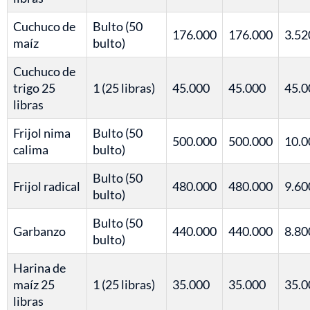
Cuchuco de
Bulto (50
176.000
176.000
3.52
maíz
bulto)
Cuchuco de
trigo 25
1 (25 libras)
45.000
45.000
45.0
libras
Frijol nima
Bulto (50
500.000
500.000
10.0
calima
bulto)
Bulto (50
Frijol radical
480.000
480.000
9.60
bulto)
Bulto (50
Garbanzo
440.000
440.000
8.80
bulto)
Harina de
maíz 25
1 (25 libras)
35.000
35.000
35.0
libras