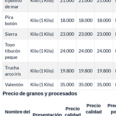
o pollito
Kilo (1 Kilo)
21.000
21.000
21.000
de mar
Pira
Kilo (1 Kilo)
18.000
18.000
18.000
botón
Sierra
Kilo (1 Kilo)
23.000
23.000
23.000
Toyo
tiburón
Kilo (1 Kilo)
24.000
24.000
24.000
peque
Trucha
Kilo (1 Kilo)
19.800
19.800
19.800
arco iris
Valentón
Kilo (1 Kilo)
35.000
35.000
35.000
Precio de granos y procesados
Precio
Pre
Precio
Nombre del
calidad
po
Presentación
calidad