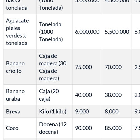
hass x
(1000
5.000.000
4.500.000
5.
tonelada
Tonelada)
Aguacate
Tonelada
pieles
(1000
6.000.000
5.500.000
6.
verdes x
Tonelada)
tonelada
Caja de
Banano
madera (30
75.000
70.000
2.
criollo
Caja de
madera)
Banano
Caja (20
40.000
38.000
2.
uraba
caja)
Breva
Kilo (1 kilo)
9.000
8.000
9.
Docena (12
Coco
90.000
85.000
7.
docena)