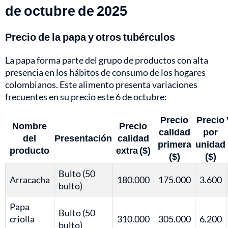
de octubre de 2025
Precio de la papa y otros tubérculos
La papa forma parte del grupo de productos con alta
presencia en los hábitos de consumo de los hogares
colombianos. Este alimento presenta variaciones
frecuentes en su precio este 6 de octubre:
Precio
Precio
Nombre
Precio
calidad
por
del
Presentación
calidad
primera
unidad
producto
extra ($)
($)
($)
Bulto (50
Arracacha
180.000
175.000
3.600
bulto)
Papa
Bulto (50
criolla
310.000
305.000
6.200
bulto)