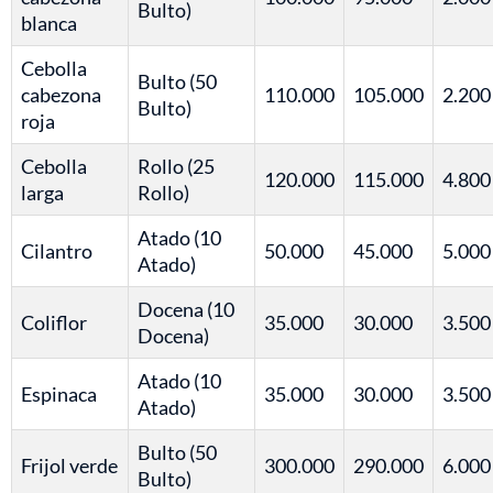
Bulto)
blanca
Cebolla
Bulto (50
cabezona
110.000
105.000
2.200
Bulto)
roja
Cebolla
Rollo (25
120.000
115.000
4.800
larga
Rollo)
Atado (10
Cilantro
50.000
45.000
5.000
Atado)
Docena (10
Coliflor
35.000
30.000
3.500
Docena)
Atado (10
Espinaca
35.000
30.000
3.500
Atado)
Bulto (50
Frijol verde
300.000
290.000
6.000
Bulto)