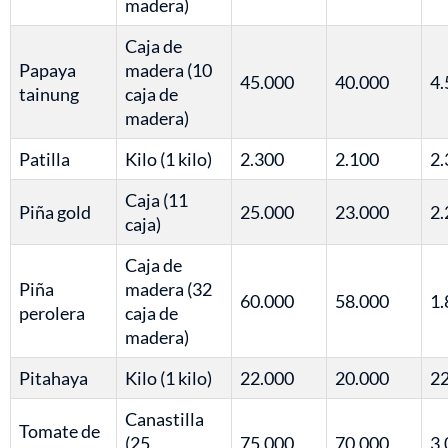
madera)
Caja de
Papaya
madera (10
45.000
40.000
4.
tainung
caja de
madera)
Patilla
Kilo (1 kilo)
2.300
2.100
2.
Caja (11
Piña gold
25.000
23.000
2.
caja)
Caja de
Piña
madera (32
60.000
58.000
1.
perolera
caja de
madera)
Pitahaya
Kilo (1 kilo)
22.000
20.000
22
Canastilla
Tomate de
(25
75.000
70.000
3.