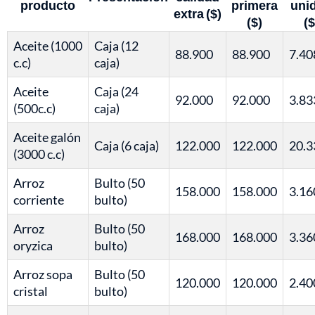
producto
primera
uni
extra ($)
($)
($
Aceite (1000
Caja (12
88.900
88.900
7.40
c.c)
caja)
Aceite
Caja (24
92.000
92.000
3.83
(500c.c)
caja)
Aceite galón
Caja (6 caja)
122.000
122.000
20.3
(3000 c.c)
Arroz
Bulto (50
158.000
158.000
3.16
corriente
bulto)
Arroz
Bulto (50
168.000
168.000
3.36
oryzica
bulto)
Arroz sopa
Bulto (50
120.000
120.000
2.40
cristal
bulto)