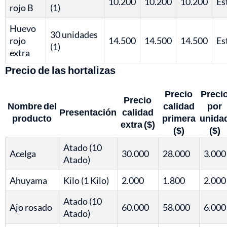
10.200
10.200
10.200
Es
rojo B
(1)
Huevo
30 unidades
rojo
14.500
14.500
14.500
Es
(1)
extra
Precio de las hortalizas
Precio
Preci
Precio
Nombre del
calidad
por
Presentación
calidad
producto
primera
unida
extra ($)
($)
($)
Atado (10
Acelga
30.000
28.000
3.000
Atado)
Ahuyama
Kilo (1 Kilo)
2.000
1.800
2.000
Atado (10
Ajo rosado
60.000
58.000
6.000
Atado)