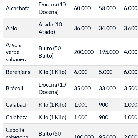
Docena (10
Alcachofa
60.000
58.000
6.000
Docena)
Atado (10
Apio
36.000
34.000
3.600
Atado)
Arveja
Bulto (50
verde
200.000
195.000
4.000
Bulto)
sabanera
Berenjena
Kilo (1 Kilo)
6.000
5.000
6.000
Docena (10
Brócoli
35.000
33.000
3.500
Docena)
Calabacín
Kilo (1 Kilo)
1.000
900
1.000
Calabaza
Kilo (1 Kilo)
1.000
900
1.000
Cebolla
Bulto (50
cabezona
100.000
95.000
2.000