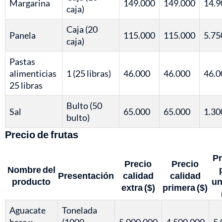
Margarina
149.000
149.000
14.9
caja)
Caja (20
Panela
115.000
115.000
5.75
caja)
Pastas
alimenticias
1 (25 libras)
46.000
46.000
46.0
25 libras
Bulto (50
Sal
65.000
65.000
1.30
bulto)
Precio de frutas
Pr
Precio
Precio
Nombre del
Presentación
calidad
calidad
producto
un
extra ($)
primera ($)
Aguacate
Tonelada