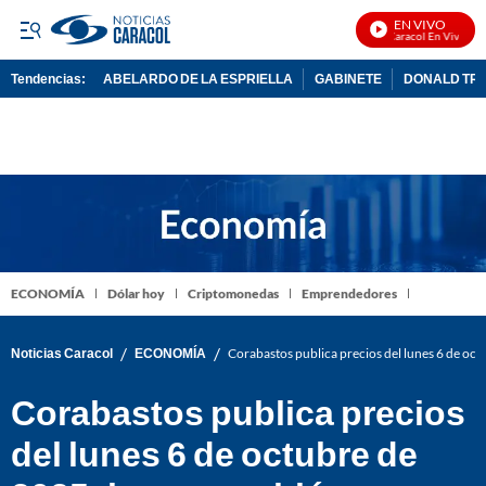
EN VIVO
Noticias Caracol En Vivo
Tendencias:
ABELARDO DE LA ESPRIELLA
GABINETE
DONALD TR
PUBLICIDAD
ECONOMÍA
Dólar hoy
Criptomonedas
Emprendedores
/
/
Noticias Caracol
ECONOMÍA
Corabastos publica precios del lunes 6 de oct
Corabastos publica precios
del lunes 6 de octubre de