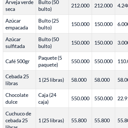
Arveja verde
Bulto (50
212.000
212.000
4.24
seca
bulto)
Azúcar
Bulto (25
150.000
150.000
6.00
empacada
bulto)
Azúcar
Bulto (50
150.000
150.000
3.00
sulfitada
bulto)
Paquete (5
Café 500gr
550.000
550.000
110.
paquete)
Cebada 25
1 (25 libras)
58.000
58.000
58.0
libras
Chocolate
Caja (24
550.000
550.000
22.9
dulce
caja)
Cuchuco de
cebada 25
1 (25 libras)
55.800
55.800
55.8
libras