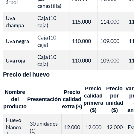
árbol
canastilla)
Uva
Caja (10
115.000
114.000
11
champa
caja)
Caja (10
Uva negra
110.000
109.000
11
caja)
Caja (10
Uva roja
110.000
109.000
11
caja)
Precio del huevo
Precio
Precio
Var
Nombre
Precio
calidad
por
p
del
Presentación
calidad
primera
unidad
producto
extra ($)
($)
($)
an
Huevo
30 unidades
blanco
12.000
12.000
12.000
Es
(1)