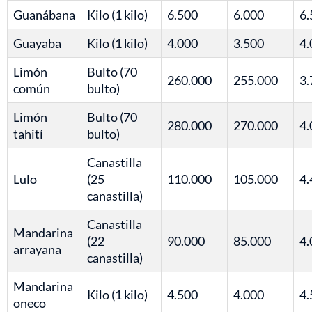
Guanábana
Kilo (1 kilo)
6.500
6.000
6.
Guayaba
Kilo (1 kilo)
4.000
3.500
4.
Limón
Bulto (70
260.000
255.000
3.
común
bulto)
Limón
Bulto (70
280.000
270.000
4.
tahití
bulto)
Canastilla
Lulo
(25
110.000
105.000
4.
canastilla)
Canastilla
Mandarina
(22
90.000
85.000
4.
arrayana
canastilla)
Mandarina
Kilo (1 kilo)
4.500
4.000
4.
oneco