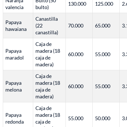
Naranja
Bulto (50
130.000
125.000
2.
valencia
bulto)
Canastilla
Papaya
(22
70.000
65.000
3.
hawaiana
canastilla)
Caja de
Papaya
madera (18
60.000
55.000
3.
maradol
caja de
madera)
Caja de
Papaya
madera (18
60.000
55.000
3.
melona
caja de
madera)
Caja de
Papaya
madera (18
55.000
50.000
3.
redonda
caja de