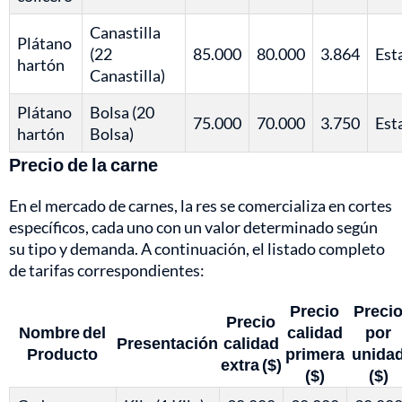
Canastilla
Plátano
(22
85.000
80.000
3.864
Est
hartón
Canastilla)
Plátano
Bolsa (20
75.000
70.000
3.750
Est
hartón
Bolsa)
Precio de la carne
En el mercado de carnes, la res se comercializa en cortes
específicos, cada uno con un valor determinado según
su tipo y demanda. A continuación, el listado completo
de tarifas correspondientes:
Precio
Preci
Precio
Nombre del
calidad
por
Presentación
calidad
Producto
primera
unida
extra ($)
($)
($)