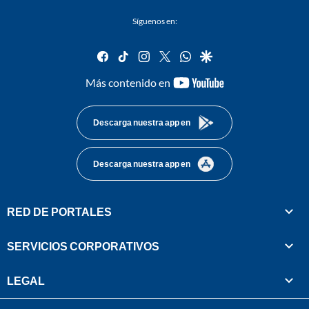
Síguenos en:
facebook
tiktok
instagram
twitter
whatsapp
google
youtube-
Más contenido en
footer
Descarga nuestra app en
Descarga nuestra app en
RED DE PORTALES
SERVICIOS CORPORATIVOS
LEGAL