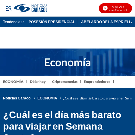
EN VIVO
Noticias Caracol En Viv
Tendencias:
POSESIÓN PRESIDENCIAL
ABELARDO DE LA ESPRIELLA
PUBLICIDAD
ECONOMÍA
Dólar hoy
Criptomonedas
Emprendedores
/
/
Noticias Caracol
ECONOMÍA
¿Cuál es el día más barato para viajar en Sema
¿Cuál es el día más barato
para viajar en Semana