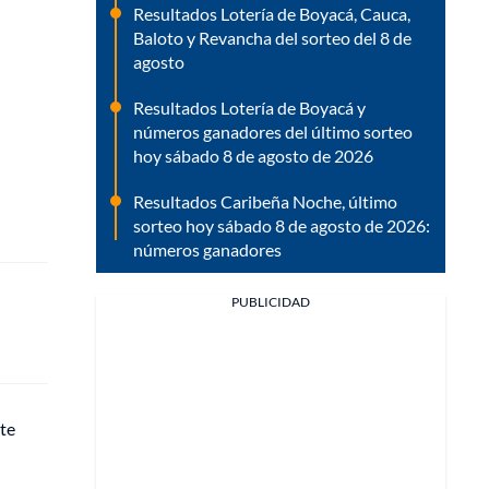
Resultados Lotería de Boyacá, Cauca,
Baloto y Revancha del sorteo del 8 de
agosto
Resultados Lotería de Boyacá y
números ganadores del último sorteo
hoy sábado 8 de agosto de 2026
Resultados Caribeña Noche, último
sorteo hoy sábado 8 de agosto de 2026:
números ganadores
PUBLICIDAD
ste