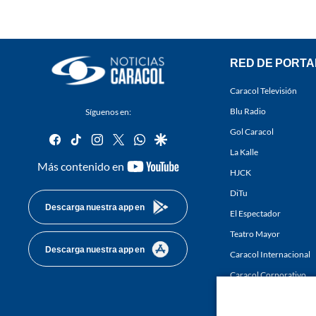
RED DE PORTA
Caracol Televisión
Blu Radio
Síguenos en:
Gol Caracol
facebook
tiktok
instagram
twitter
whatsapp
google
La Kalle
youtube-
Más contenido en
HJCK
footer
DiTu
Descarga nuestra app en
El Espectador
Teatro Mayor
Descarga nuestra app en
Caracol Internacional
Caracol Corporativo
Caracol Next