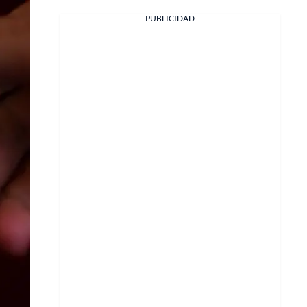
Facebook
PUBLICIDAD
X
Whatsapp
Copiar enlace
Telegram
LinkedIn