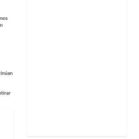
amos
en
tinúan
tirar