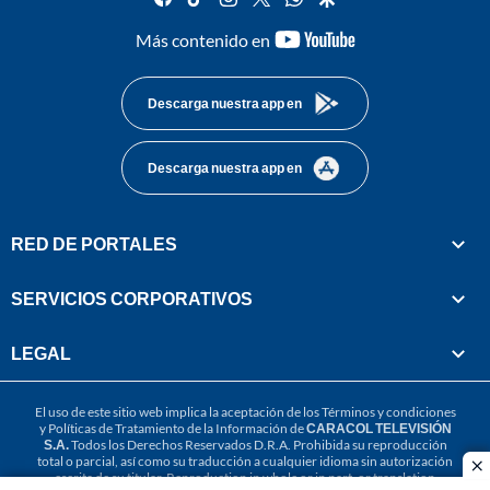
youtube-
Más contenido en
footer
Descarga nuestra app en
Descarga nuestra app en
RED DE PORTALES
SERVICIOS CORPORATIVOS
LEGAL
El uso de este sitio web implica la aceptación de los
Términos y condiciones
y
Políticas de Tratamiento de la Información
de
CARACOL TELEVISIÓN
S.A.
Todos los Derechos Reservados D.R.A. Prohibida su reproducción
total o parcial, así como su traducción a cualquier idioma sin autorización
cl
escrita de su titular. Reproduction in whole or in part, or translation