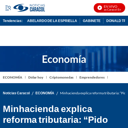
EN VIVO
Noticias Caracol En Vivo
Tendencias:
ABELARDO DE LA ESPRIELLA
GABINETE
DONALD TR
PUBLICIDAD
ECONOMÍA
Dólar hoy
Criptomonedas
Emprendedores
/
/
Noticias Caracol
ECONOMÍA
Minhacienda explica reforma tributaria: “Pid
Minhacienda explica
reforma tributaria: “Pido