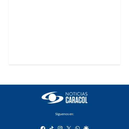
Síguenos en:
facebook
tiktok
instagram
twitter
whatsapp
google