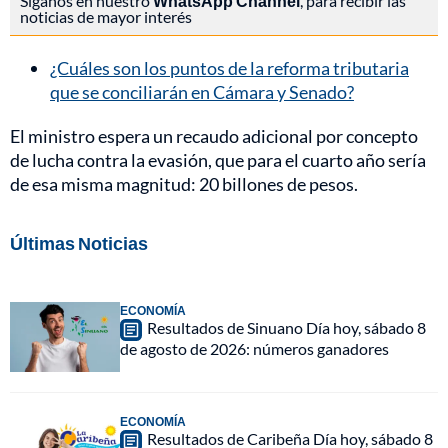
Síganos en nuestro
WhatsApp Channel
, para recibir las
noticias de mayor interés
¿Cuáles son los puntos de la reforma tributaria
que se conciliarán en Cámara y Senado?
El ministro espera un recaudo adicional por concepto
de lucha contra la evasión, que para el cuarto año sería
de esa misma magnitud: 20 billones de pesos.
Últimas Noticias
ECONOMÍA
Resultados de Sinuano Día hoy, sábado 8
de agosto de 2026: números ganadores
ECONOMÍA
Resultados de Caribeña Día hoy, sábado 8