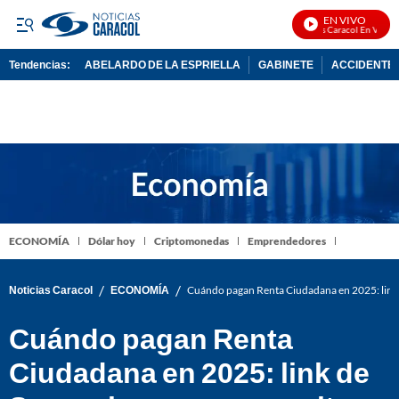
EN VIVO
Noticias Caracol En Vivo
Tendencias:
ABELARDO DE LA ESPRIELLA
GABINETE
ACCIDENTE 
PUBLICIDAD
ECONOMÍA
Dólar hoy
Criptomonedas
Emprendedores
/
/
Noticias Caracol
ECONOMÍA
Cuándo pagan Renta Ciudadana en 2025: link d
Cuándo pagan Renta
Ciudadana en 2025: link de