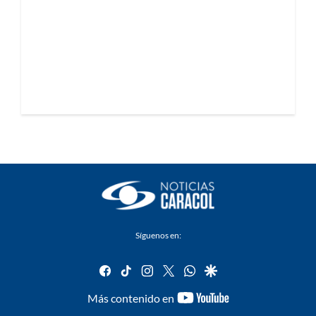
Síguenos en:
facebook
tiktok
instagram
twitter
whatsapp
google
youtube-
Más contenido en
footer