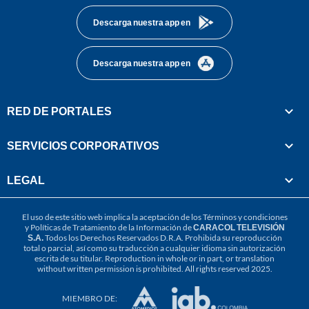
Descarga nuestra app en
Descarga nuestra app en
RED DE PORTALES
SERVICIOS CORPORATIVOS
LEGAL
El uso de este sitio web implica la aceptación de los
Términos y condiciones
y
Políticas de Tratamiento de la Información
de
CARACOL TELEVISIÓN
S.A.
Todos los Derechos Reservados D.R.A. Prohibida su reproducción
total o parcial, así como su traducción a cualquier idioma sin autorización
escrita de su titular. Reproduction in whole or in part, or translation
without written permission is prohibited. All rights reserved 2025.
MIEMBRO DE: