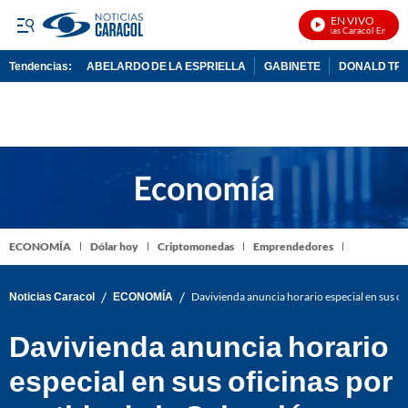
EN VIVO
Noticias Caracol En Vivo
Tendencias:
ABELARDO DE LA ESPRIELLA
GABINETE
DONALD TR
PUBLICIDAD
ECONOMÍA
Dólar hoy
Criptomonedas
Emprendedores
/
/
Noticias Caracol
ECONOMÍA
Davivienda anuncia horario especial en sus of
Davivienda anuncia horario
especial en sus oficinas por