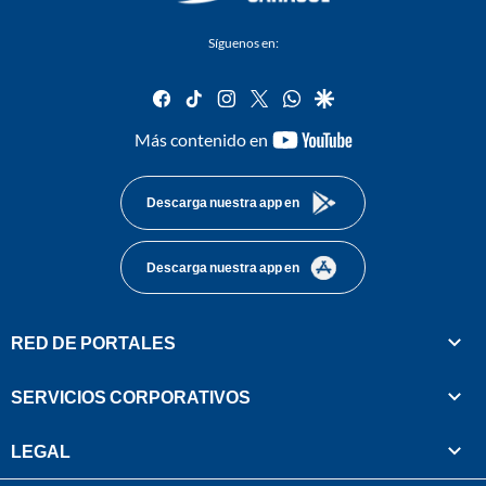
Síguenos en:
facebook
tiktok
instagram
twitter
whatsapp
google
youtube-
Más contenido en
footer
Descarga nuestra app en
Descarga nuestra app en
RED DE PORTALES
SERVICIOS CORPORATIVOS
LEGAL