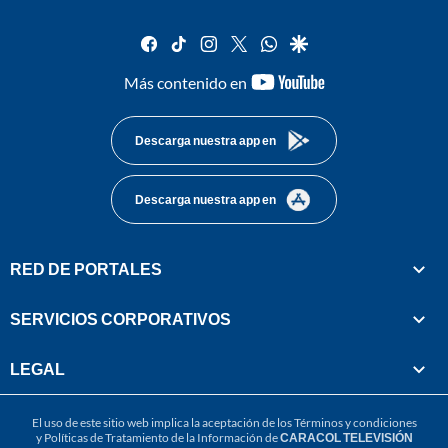
facebook
tiktok
instagram
twitter
whatsapp
google
youtube-
Más contenido en
footer
Descarga nuestra app en
Descarga nuestra app en
RED DE PORTALES
SERVICIOS CORPORATIVOS
LEGAL
El uso de este sitio web implica la aceptación de los
Términos y condiciones
y
Políticas de Tratamiento de la Información
de
CARACOL TELEVISIÓN