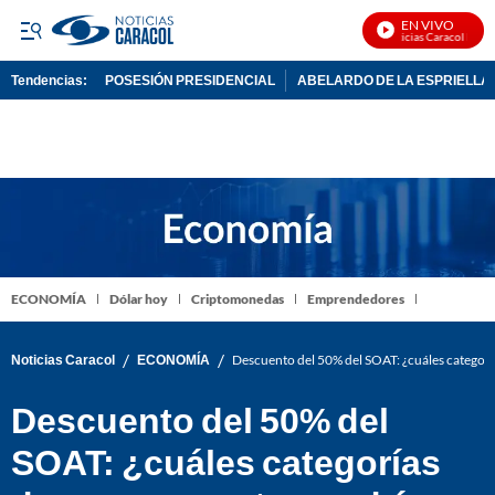
EN VIVO
Noticias Caracol En Viv
Tendencias:
POSESIÓN PRESIDENCIAL
ABELARDO DE LA ESPRIELLA
PUBLICIDAD
ECONOMÍA
Dólar hoy
Criptomonedas
Emprendedores
/
/
Noticias Caracol
ECONOMÍA
Descuento del 50% del SOAT: ¿cuáles categorí
Descuento del 50% del
SOAT: ¿cuáles categorías