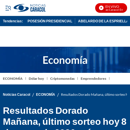
EN VIVO
Noticias Caracol En Vivo
Tendencias:
POSESIÓN PRESIDENCIAL
ABELARDO DE LA ESPRIELLA
PUBLICIDAD
ECONOMÍA
Dólar hoy
Criptomonedas
Emprendedores
/
/
Noticias Caracol
ECONOMÍA
Resultados Dorado Mañana, último sorteo ho
Resultados Dorado
Mañana, último sorteo hoy 8