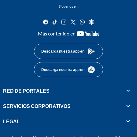
Síguenos en:
facebook
tiktok
instagram
twitter
whatsapp
google
youtube-
Más contenido en
footer
Descarga nuestra app en
Descarga nuestra app en
RED DE PORTALES
SERVICIOS CORPORATIVOS
LEGAL