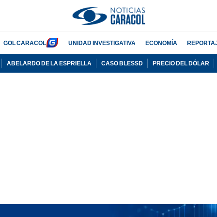
GOL CARACOL
UNIDAD INVESTIGATIVA
ECONOMÍA
REPORTA
ABELARDO DE LA ESPRIELLA
CASO BLESSD
PRECIO DEL DÓLAR
PUBLICIDAD