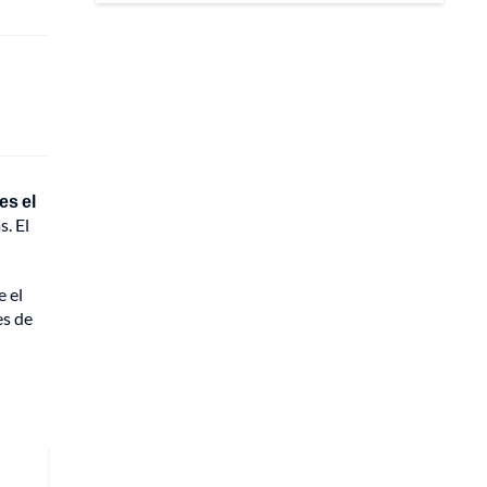
es el
. El
e el
es de