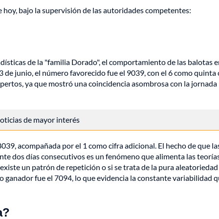
de hoy, bajo la supervisión de las autoridades competentes:
dísticas de la "familia Dorado", el comportamiento de las balotas e
 de junio, el número favorecido fue el 9039, con el 6 como quinta c
expertos, ya que mostró una coincidencia asombrosa con la jornada
 noticias de mayor interés
8039, acompañada por el 1 como cifra adicional. El hecho de que la
rante dos días consecutivos es un fenómeno que alimenta las teoría
xiste un patrón de repetición o si se trata de la pura aleatoriedad
ro ganador fue el 7094, lo que evidencia la constante variabilidad 
a?