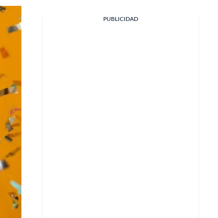
PUBLICIDAD
Facebook
X
Whatsapp
Copiar enlace
Telegram
LinkedIn