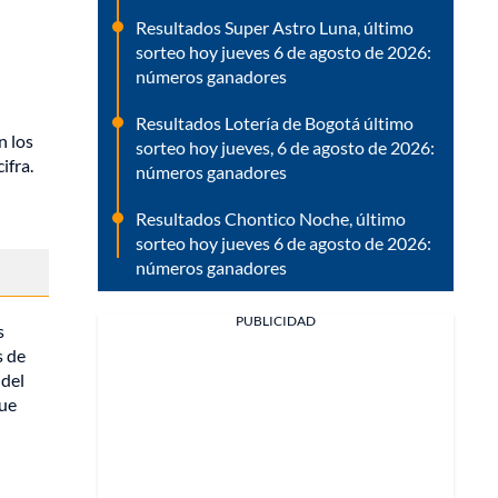
Resultados Super Astro Luna, último
sorteo hoy jueves 6 de agosto de 2026:
números ganadores
Resultados Lotería de Bogotá último
n los
sorteo hoy jueves, 6 de agosto de 2026:
ifra.
números ganadores
Resultados Chontico Noche, último
sorteo hoy jueves 6 de agosto de 2026:
números ganadores
PUBLICIDAD
s
s de
 del
que