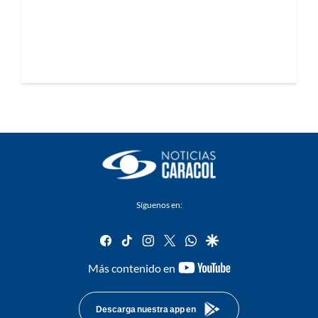
Síguenos en:
facebook
tiktok
instagram
twitter
whatsapp
google
youtube-
Más contenido en
footer
Descarga nuestra app en