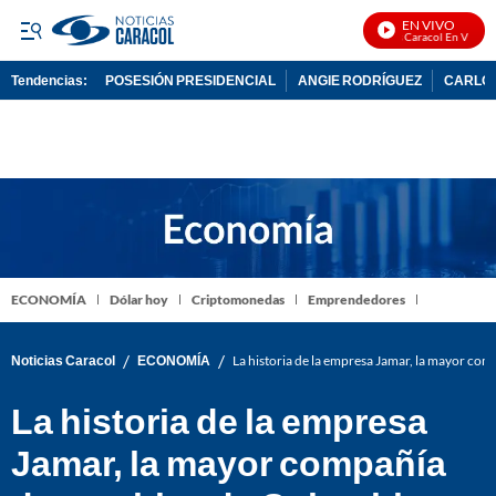
EN VIVO
Noticias Caracol En Vivo
Tendencias:
POSESIÓN PRESIDENCIAL
ANGIE RODRÍGUEZ
CARLOS
PUBLICIDAD
ECONOMÍA
Dólar hoy
Criptomonedas
Emprendedores
/
/
Noticias Caracol
ECONOMÍA
La historia de la empresa Jamar, la mayor co
La historia de la empresa
Jamar, la mayor compañía