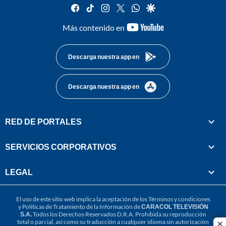
facebook
tiktok
instagram
twitter
whatsapp
google
youtube-
Más contenido en
footer
Descarga nuestra app en
Descarga nuestra app en
RED DE PORTALES
SERVICIOS CORPORATIVOS
LEGAL
El uso de este sitio web implica la aceptación de los
Términos y condiciones
y
Políticas de Tratamiento de la Información
de
CARACOL TELEVISIÓN
S.A.
Todos los Derechos Reservados D.R.A. Prohibida su reproducción
total o parcial, así como su traducción a cualquier idioma sin autorización