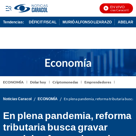
EN VIVO
Noticias Caracol En Viv
Tendencias:
DÉFICIT FISCAL
MURIÓ ALFONSO LIZARAZO
ABELARDO
PUBLICIDAD
ECONOMÍA
Dólar hoy
Criptomonedas
Emprendedores
/
/
Noticias Caracol
ECONOMÍA
En plena pandemia, reforma tributaria busca g
En plena pandemia, reforma
tributaria busca gravar