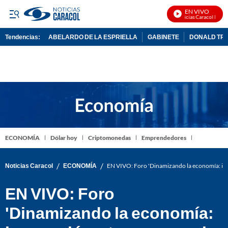
EN VIVO
Noticias Caracol En Viv
Tendencias:
ABELARDO DE LA ESPRIELLA
GABINETE
DONALD TR
PUBLICIDAD
ECONOMÍA
Dólar hoy
Criptomonedas
Emprendedores
/
/
Noticias Caracol
ECONOMÍA
EN VIVO: Foro 'Dinamizando la economía: inn
EN VIVO: Foro
'Dinamizando la economía: