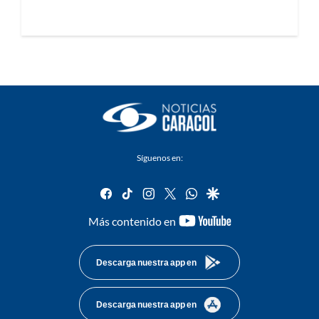
Síguenos en:
facebook
tiktok
instagram
twitter
whatsapp
google
youtube-
Más contenido en
footer
Descarga nuestra app en
Descarga nuestra app en