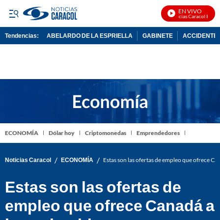
EN VIVO
Noticias Caracol En Viv
Tendencias:
ABELARDO DE LA ESPRIELLA
GABINETE
ACCIDENTE 
PUBLICIDAD
ECONOMÍA
Dólar hoy
Criptomonedas
Emprendedores
/
/
Noticias Caracol
ECONOMÍA
Estas son las ofertas de empleo que ofrece Ca
Estas son las ofertas de
empleo que ofrece Canadá a