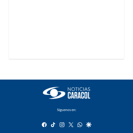
Síguenos en:
facebook
tiktok
instagram
twitter
whatsapp
google