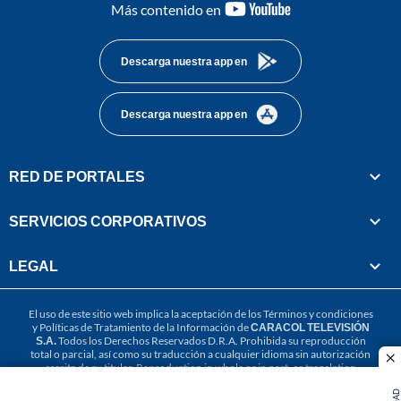
youtube-
Más contenido en
footer
Descarga nuestra app en
Descarga nuestra app en
RED DE PORTALES
SERVICIOS CORPORATIVOS
LEGAL
El uso de este sitio web implica la aceptación de los
Términos y condiciones
y
Políticas de Tratamiento de la Información
de
CARACOL TELEVISIÓN
S.A.
Todos los Derechos Reservados D.R.A. Prohibida su reproducción
total o parcial, así como su traducción a cualquier idioma sin autorización
cl
escrita de su titular. Reproduction in whole or in part, or translation
without written permission is prohibited. All rights reserved 2025.