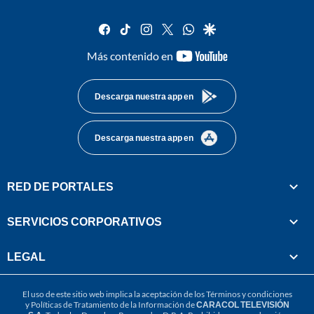
facebook
tiktok
instagram
twitter
whatsapp
google
youtube-
Más contenido en
footer
Descarga nuestra app en
Descarga nuestra app en
RED DE PORTALES
SERVICIOS CORPORATIVOS
LEGAL
El uso de este sitio web implica la aceptación de los
Términos y condiciones
y
Políticas de Tratamiento de la Información
de
CARACOL TELEVISIÓN