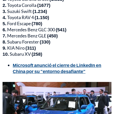
2.
Toyota Corolla
(1677)
3.
Suzuki Swift
(1.234)
4.
Toyota RAV 4
(1.150)
5.
Ford Escape
(780)
6.
Mercedes Benz GLC 300
(541)
7.
Mercedes Benz GLE
(450)
8.
Subaru Forester
(330)
9.
KIA Niro
(311)
10.
Subaru XV
(258)
Microsoft anunció el cierre de LinkedIn en
China por su "entorno desafiante"