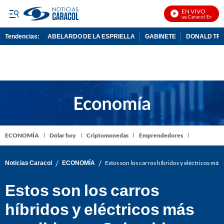
EN VIVO
Noticias Caracol En Vivo
Tendencias:
ABELARDO DE LA ESPRIELLA
GABINETE
DONALD TR
PUBLICIDAD
ECONOMÍA
Dólar hoy
Criptomonedas
Emprendedores
/
/
Noticias Caracol
ECONOMÍA
Estos son los carros híbridos y eléctricos má
Estos son los carros
híbridos y eléctricos más