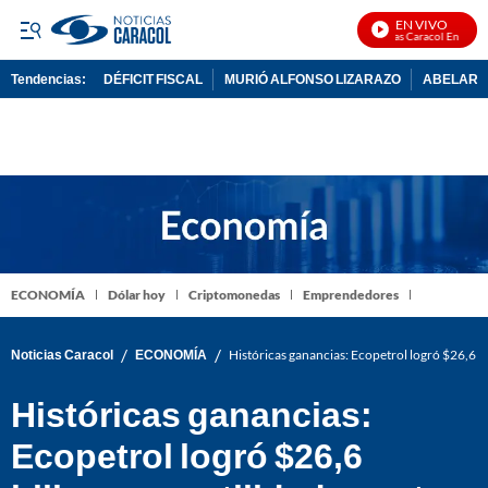
EN VIVO
Noticias Caracol En Vivo
Tendencias:
DÉFICIT FISCAL
MURIÓ ALFONSO LIZARAZO
ABELARDO
PUBLICIDAD
ECONOMÍA
Dólar hoy
Criptomonedas
Emprendedores
/
/
Noticias Caracol
ECONOMÍA
Históricas ganancias: Ecopetrol logró $26,6 b
Históricas ganancias:
Ecopetrol logró $26,6