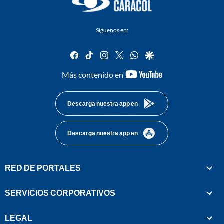
Síguenos en:
facebook
tiktok
instagram
twitter
whatsapp
google
youtube-
Más contenido en
footer
Descarga nuestra app en
Descarga nuestra app en
RED DE PORTALES
SERVICIOS CORPORATIVOS
LEGAL