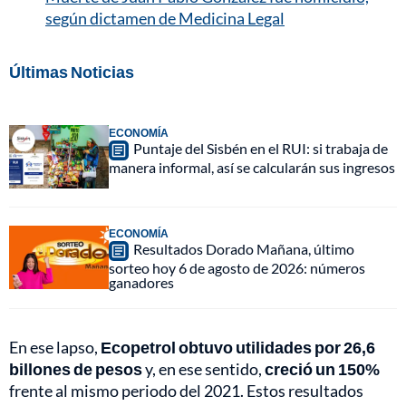
según dictamen de Medicina Legal
Últimas Noticias
ECONOMÍA
Puntaje del Sisbén en el RUI: si trabaja de
manera informal, así se calcularán sus ingresos
ECONOMÍA
Resultados Dorado Mañana, último
sorteo hoy 6 de agosto de 2026: números
ganadores
En ese lapso,
Ecopetrol obtuvo utilidades por 26,6
billones de pesos
y, en ese sentido,
creció un 150%
frente al mismo periodo del 2021. Estos resultados