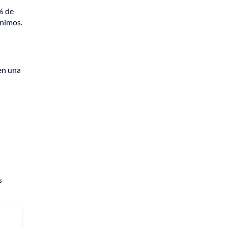
% de
ínimos.
en una
s