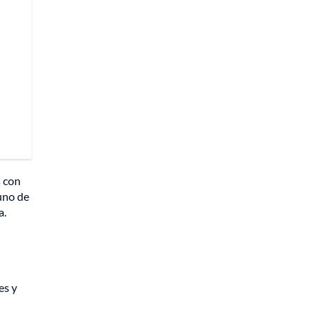
s con
uno de
a.
es y