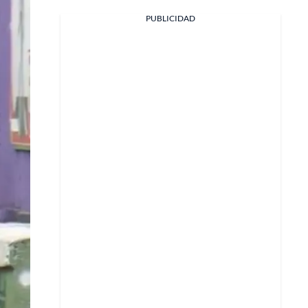
Facebook
PUBLICIDAD
X
Whatsapp
Copiar enlace
Telegram
LinkedIn