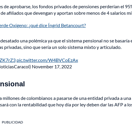
es de aprobarse, los fondos privados de pensiones perderían el 95
ón de afiliados que devengan y aportan sobre menos de 4 salarios m
erde Oxígeno: ¿qué dice Íngrid Betancourt?
desatado una polémica ya que el sistema pensional no se basaría 
 privadas, sino que sería un solo sistema mixto y articulado.
EZK7rZ3
pic.twitter.com/W4BVCoEzAx
oticiasCaracol)
November 17, 2022
ensional
 a millones de colombianos a pasarse de una entidad privada a una
ará con la rentabilidad que hoy día por ley deben dar las AFP a lo
PUBLICIDAD