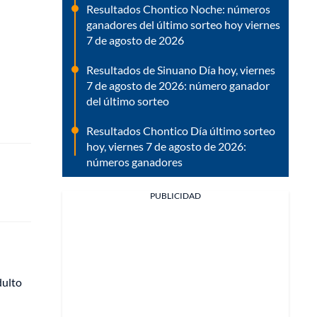
Resultados Chontico Noche: números
ganadores del último sorteo hoy viernes
7 de agosto de 2026
Resultados de Sinuano Día hoy, viernes
7 de agosto de 2026: número ganador
del último sorteo
Resultados Chontico Día último sorteo
hoy, viernes 7 de agosto de 2026:
números ganadores
PUBLICIDAD
dulto