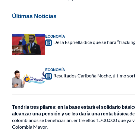
Últimas Noticias
ECONOMÍA
De la Espriella dice que se hará “fracki
ECONOMÍA
Resultados Caribeña Noche, último sor
Tendría tres pilares: en la base estará el solidario bá
alcanzar una pensión y se les daría una renta básica
de
colombianos se beneficiarían, entre ellos 1.700.000 que ya
Colombia Mayor.