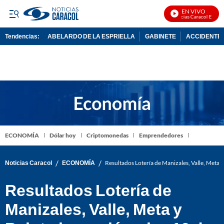
EN VIVO
Noticias Caracol En Vivo
Tendencias:
ABELARDO DE LA ESPRIELLA
GABINETE
ACCIDENTE 
PUBLICIDAD
ECONOMÍA
Dólar hoy
Criptomonedas
Emprendedores
/
/
Noticias Caracol
ECONOMÍA
Resultados Lotería de Manizales, Valle, Meta 
Resultados Lotería de
Manizales, Valle, Meta y