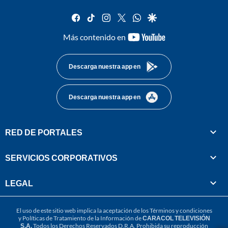
facebook
tiktok
instagram
twitter
whatsapp
google
youtube-
Más contenido en
footer
Descarga nuestra app en
Descarga nuestra app en
RED DE PORTALES
SERVICIOS CORPORATIVOS
LEGAL
El uso de este sitio web implica la aceptación de los
Términos y condiciones
y
Políticas de Tratamiento de la Información
de
CARACOL TELEVISIÓN
S.A.
Todos los Derechos Reservados D.R.A. Prohibida su reproducción