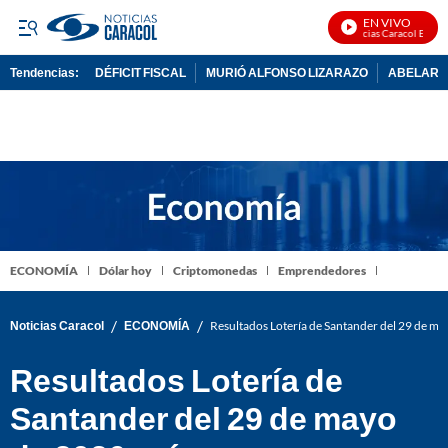
EN VIVO
Noticias Caracol En Vivo
Tendencias:
DÉFICIT FISCAL
MURIÓ ALFONSO LIZARAZO
ABELARDO
PUBLICIDAD
ECONOMÍA
Dólar hoy
Criptomonedas
Emprendedores
/
/
Noticias Caracol
ECONOMÍA
Resultados Lotería de Santander del 29 de ma
Resultados Lotería de
Santander del 29 de mayo