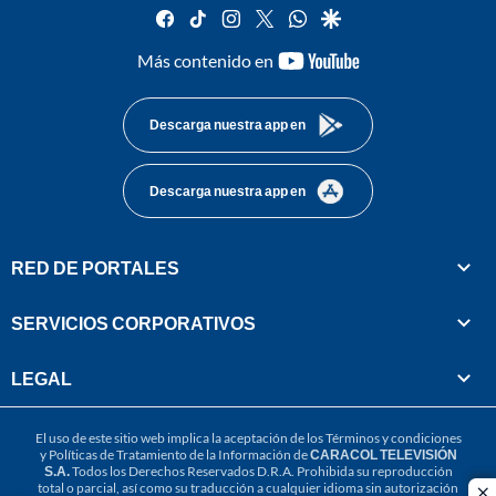
facebook
tiktok
instagram
twitter
whatsapp
google
youtube-
Más contenido en
footer
Descarga nuestra app en
Descarga nuestra app en
RED DE PORTALES
SERVICIOS CORPORATIVOS
LEGAL
El uso de este sitio web implica la aceptación de los
Términos y condiciones
y
Políticas de Tratamiento de la Información
de
CARACOL TELEVISIÓN
S.A.
Todos los Derechos Reservados D.R.A. Prohibida su reproducción
total o parcial, así como su traducción a cualquier idioma sin autorización