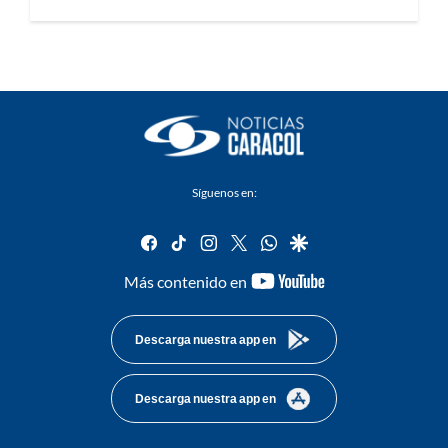
Síguenos en:
facebook
tiktok
instagram
twitter
whatsapp
google
youtube-
Más contenido en
footer
Descarga nuestra app en
Descarga nuestra app en