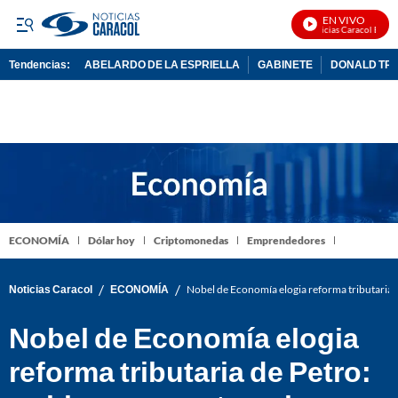
EN VIVO
Noticias Caracol En Viv
Tendencias:
ABELARDO DE LA ESPRIELLA
GABINETE
DONALD TR
PUBLICIDAD
ECONOMÍA
Dólar hoy
Criptomonedas
Emprendedores
/
/
Noticias Caracol
ECONOMÍA
Nobel de Economía elogia reforma tributaria 
Nobel de Economía elogia
reforma tributaria de Petro: