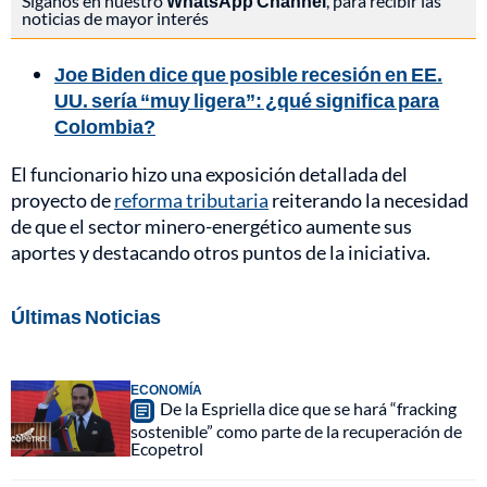
Síganos en nuestro
WhatsApp Channel
, para recibir las
noticias de mayor interés
Joe Biden dice que posible recesión en EE.
UU. sería “muy ligera”: ¿qué significa para
Colombia?
El funcionario hizo una exposición detallada del
proyecto de
reforma tributaria
reiterando la necesidad
de que el sector minero-energético aumente sus
aportes y destacando otros puntos de la iniciativa.
Últimas Noticias
ECONOMÍA
De la Espriella dice que se hará “fracking
sostenible” como parte de la recuperación de
Ecopetrol