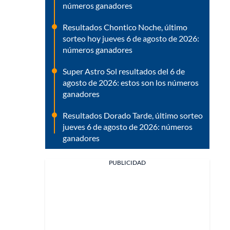
números ganadores
Resultados Chontico Noche, último
sorteo hoy jueves 6 de agosto de 2026:
números ganadores
Super Astro Sol resultados del 6 de
agosto de 2026: estos son los números
ganadores
Resultados Dorado Tarde, último sorteo
jueves 6 de agosto de 2026: números
ganadores
PUBLICIDAD