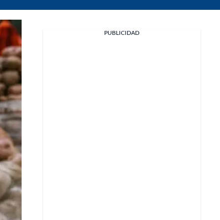
PUBLICIDAD
Facebook
X
Whatsapp
Copiar enlace
Telegram
LinkedIn