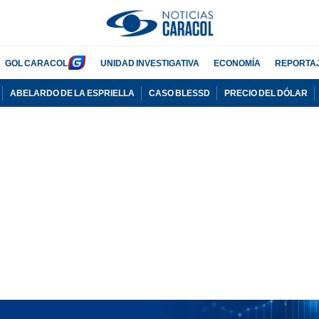
GOL CARACOL
UNIDAD INVESTIGATIVA
ECONOMÍA
REPORTA
ABELARDO DE LA ESPRIELLA
CASO BLESSD
PRECIO DEL DÓLAR
PUBLICIDAD