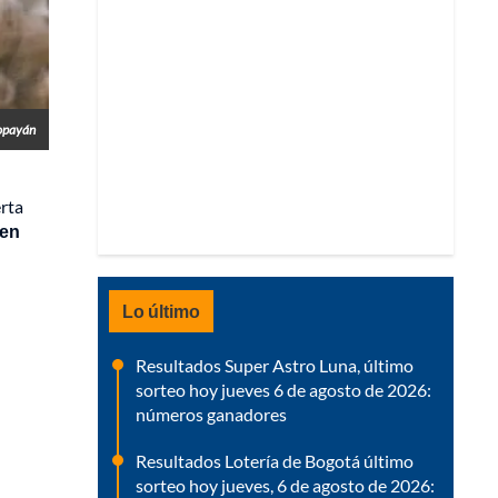
Popayán
erta
 en
Lo último
Resultados Super Astro Luna, último
sorteo hoy jueves 6 de agosto de 2026:
números ganadores
Resultados Lotería de Bogotá último
sorteo hoy jueves, 6 de agosto de 2026: