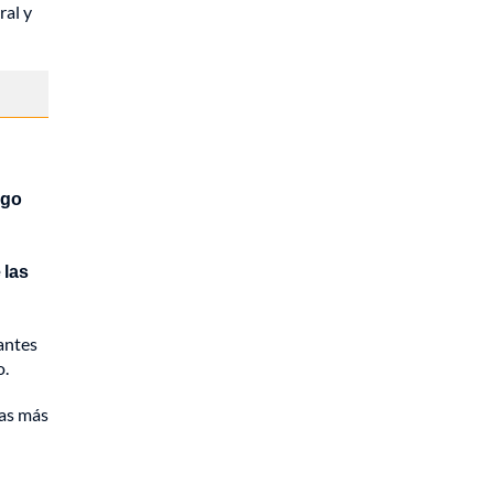
ral y
ego
 las
tantes
o.
las más