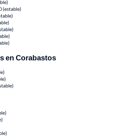
ble)
0 (estable)
stable)
able)
stable)
able)
able)
os en Corabastos
le)
le)
stable)
ble)
e)
ble)