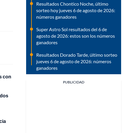
Resultados Chontico Noche, último
sorteo hoy jueves 6 de agosto de 2026:
números ganadores
Super Astro Sol resultados del 6 de
agosto de 2026: estos son los números
ganadores
Resultados Dorado Tarde, último sorteo
jueves 6 de agosto de 2026: números
ganadores
s con
PUBLICIDAD
odos
cia