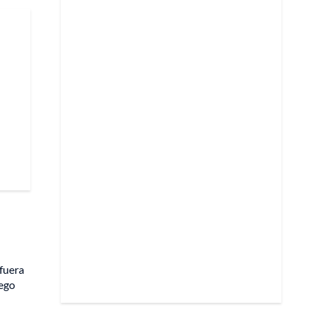
fuera
iego