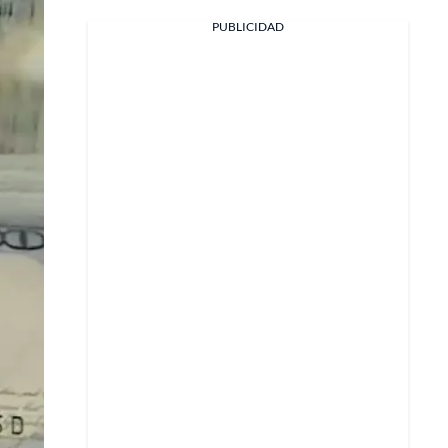
Facebook
PUBLICIDAD
X
Whatsapp
Copiar enlace
Telegram
LinkedIn