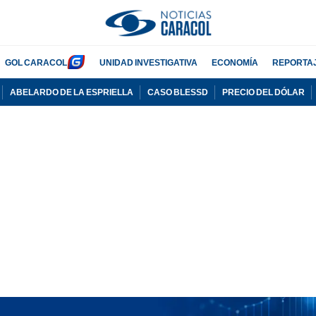
GOL CARACOL
UNIDAD INVESTIGATIVA
ECONOMÍA
REPORTA
ABELARDO DE LA ESPRIELLA
CASO BLESSD
PRECIO DEL DÓLAR
PUBLICIDAD