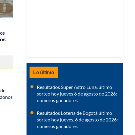
los
dos
Lo último
Resultados Super Astro Luna, último
 de
sorteo hoy jueves 6 de agosto de 2026:
ándonos
números ganadores
Resultados Lotería de Bogotá último
sorteo hoy jueves, 6 de agosto de 2026:
números ganadores