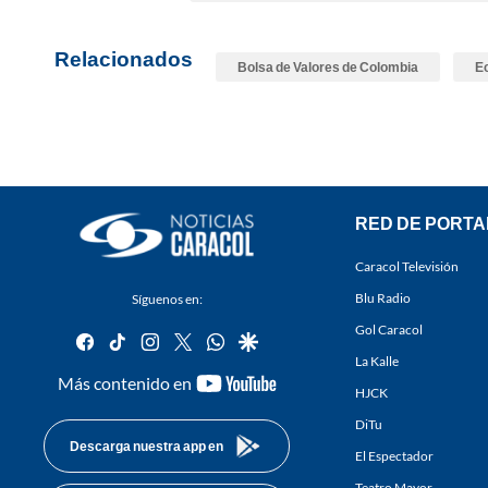
Relacionados
Bolsa de Valores de Colombia
E
RED DE PORTA
Caracol Televisión
Blu Radio
Síguenos en:
Gol Caracol
facebook
tiktok
instagram
twitter
whatsapp
google
La Kalle
youtube-
Más contenido en
HJCK
footer
DiTu
Descarga nuestra app en
El Espectador
Teatro Mayor