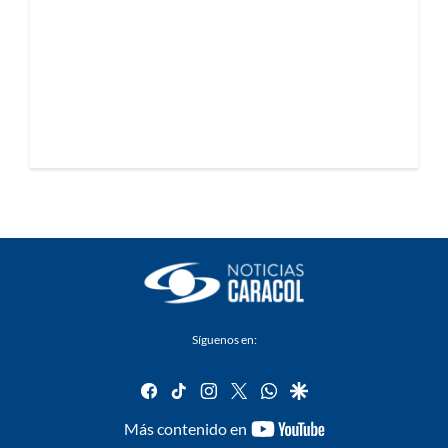
Síguenos en:
facebook
tiktok
instagram
twitter
whatsapp
google
youtube-
Más contenido en
footer