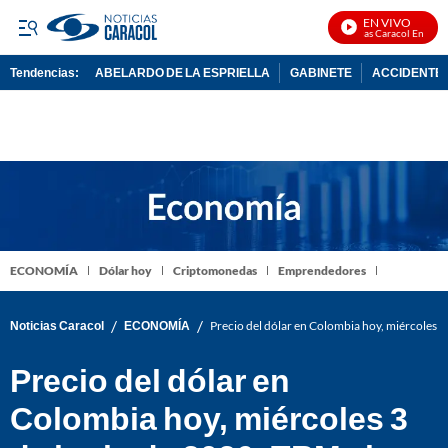
EN VIVO
Noticias Caracol En Vivo
Tendencias:
ABELARDO DE LA ESPRIELLA
GABINETE
ACCIDENTE 
PUBLICIDAD
ECONOMÍA
Dólar hoy
Criptomonedas
Emprendedores
/
/
Noticias Caracol
ECONOMÍA
Precio del dólar en Colombia hoy, miércoles 3
Precio del dólar en
Colombia hoy, miércoles 3