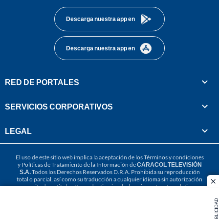
Descarga nuestra app en
Descarga nuestra app en
RED DE PORTALES
SERVICIOS CORPORATIVOS
LEGAL
El uso de este sitio web implica la aceptación de los
Términos y condiciones
y
Políticas de Tratamiento de la Información
de
CARACOL TELEVISIÓN
S.A.
Todos los Derechos Reservados D.R.A. Prohibida su reproducción
total o parcial, así como su traducción a cualquier idioma sin autorización
cl
escrita de su titular. Reproduction in whole or in part, or translation
without written permission is prohibited. All rights reserved 2025.
PUBLICIDAD
MIEMBRO DE: