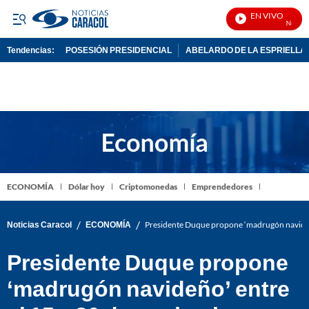
EN VIVO
Noticias
Tendencias:
POSESIÓN PRESIDENCIAL
ABELARDO DE LA ESPRIELLA
PUBLICIDAD
ECONOMÍA
Dólar hoy
Criptomonedas
Emprendedores
/
/
Noticias Caracol
ECONOMÍA
Presidente Duque propone ‘madrugón navideñ
Presidente Duque propone
‘madrugón navideño’ entre