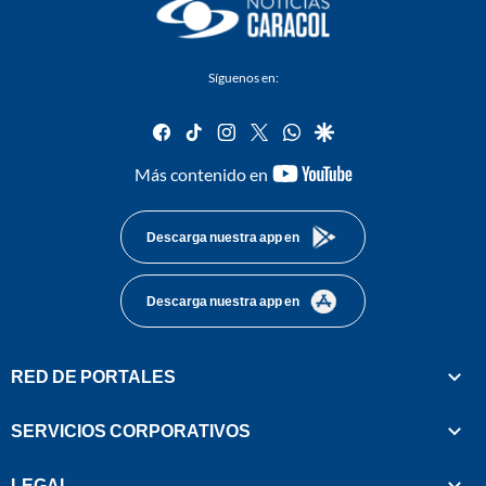
Síguenos en:
facebook
tiktok
instagram
twitter
whatsapp
google
youtube-
Más contenido en
footer
Descarga nuestra app en
Descarga nuestra app en
RED DE PORTALES
SERVICIOS CORPORATIVOS
LEGAL