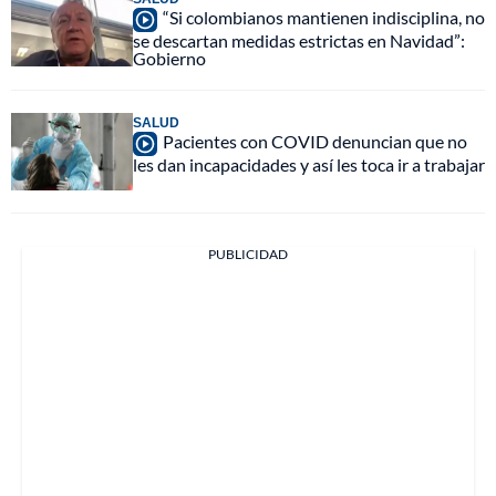
“Si colombianos mantienen indisciplina, no
se descartan medidas estrictas en Navidad”:
Gobierno
SALUD
Pacientes con COVID denuncian que no
les dan incapacidades y así les toca ir a trabajar
PUBLICIDAD