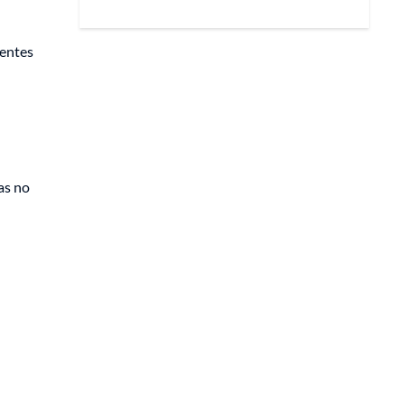
ientes
as no