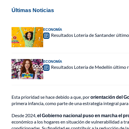
Últimas Noticias
ECONOMÍA
Resultados Lotería de Santander último
ECONOMÍA
Resultados Lotería de Medellín último
Esta prioridad se hace debido a que, por
orientación del G
primera infancia, como parte de una estrategia integral para
Desde 2024,
el Gobierno nacional puso en marcha el 
económico a los hogares en situación de vulnerabilidad a t
condicionadas. Su finalidad es contribuir a la reducción de l