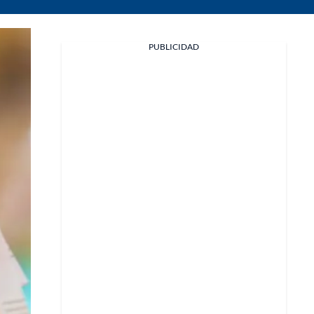
PUBLICIDAD
Facebook
X
Whatsapp
Copiar enlace
Telegram
LinkedIn